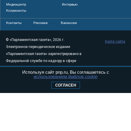
Медиацентр
Интервью
Колумнисты
Контакты
Реклама
Вакансии
© «Парламентская газета», 2026 г.
Карта сайта
Электронное периодическое издание
«Парламентская газета» зарегистрировано в
Федеральной службе по надзору в сфере
связи, информационных технологий и
Используя сайт pnp.ru, Вы соглашаетесь с
массовых коммуникаций (Роскомнадзор) 05
использованием файлов cookie
августа 2011 года. 18+
СОГЛАСЕН
Свидетельство о регистрации Эл № ФС77-
46097
Учредитель — АНО «Парламентская газета»
Исполняющий обязанности главного
редактора — Абдуллаев М.Р.
Тел.: +7 (495) 637–69–79 E-mail:
pg@pnp.ru