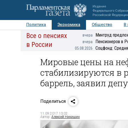
Издание
Федерального Собран
Российской Федераци
Политика
Экономика
Общество
В
Все о пенсиях
Фото
Авторы
Персоны
Мнения
Регионы
Минтруд предлож
вчера
Пенсионеров в Р
вчера
в России
Соцфонд: Средня
05.08.2026
Мировые цены на не
стабилизируются в р
баррель, заявил деп
Поделиться
11.09.2017 13:02
Автор:
Алексей Никишин