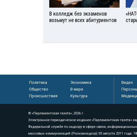
В колледж без экзаменов
«НАТ
возьмут не всех абитуриентов
стар
Политика
Экономика
Видео
Общество
В мире
Персон
Происшествия
Культура
Медиац
© «Парламентская газета», 2026 г.
Электронное периодическое издание «Парламентская газета» за
Федеральной службе по надзору в сфере связи, информационных
массовых коммуникаций (Роскомнадзор) 05 августа 2011 года. 1