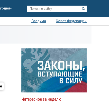
егодня»
Госдума
Совет Федерации
я
Авто
Недвижимость
Технологии
иза
Интересное за неделю