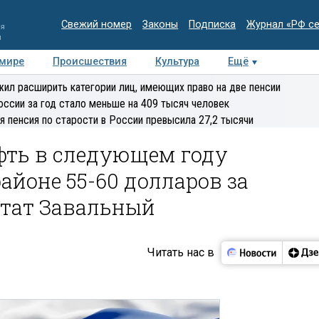
Свежий номер
Законы
Подписка
Журнал «РФ с
ия
и
 мире
Происшествия
Культура
Ещё
Медиацентр
Интервью
Колумнисты
Делова
ил расширить категории лиц, имеющих право на две пенсии
эксперт
оссии за год стало меньше на 409 тысяч человек
я пенсия по старости в России превысила 27,2 тысячи
фть в следующем году
айоне 55-60 долларов за
утат Завальный
Читать нас в