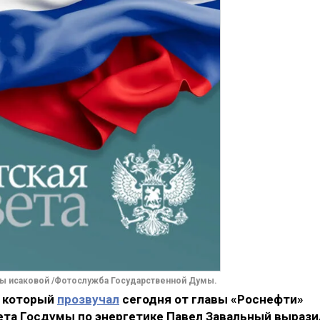
нны исаковой /Фотослужба Государственной Думы.
, который
прозвучал
сегодня от главы «Роснефти»
ета Госдумы по энергетике Павел Завальный вырази