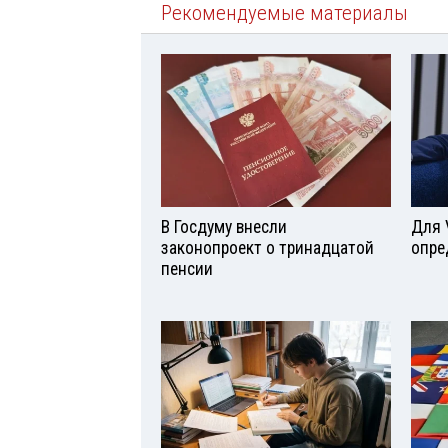
Рекомендуемые материалы
В Госдуму внесли
Для 
законопроект о тринадцатой
опре
пенсии