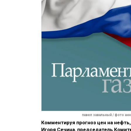
павел завальный / фото а
Комментируя прогноз цен на нефть
Игоря Сечина, председатель Комит