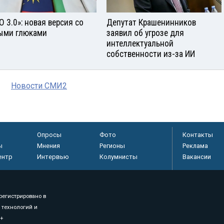
О 3.0»: новая версия со
Депутат Крашенинников
ыми глюками
заявил об угрозе для
интеллектуальной
собственности из-за ИИ
Новости СМИ2
Опросы
Фото
Контакты
ы
Мнения
Регионы
Реклама
ентр
Интервью
Колумнисты
Вакансии
регистрировано в
 технологий и
8+