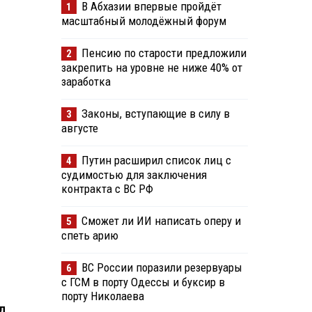
В Абхазии впервые пройдёт
1
масштабный молодёжный форум
Пенсию по старости предложили
2
закрепить на уровне не ниже 40% от
заработка
Законы, вступающие в силу в
3
августе
Путин расширил список лиц с
4
судимостью для заключения
контракта с ВС РФ
Сможет ли ИИ написать оперу и
5
спеть арию
ВС России поразили резервуары
6
с ГСМ в порту Одессы и буксир в
порту Николаева
л