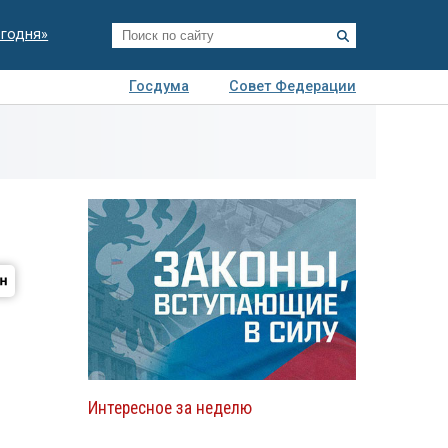
егодня»
Госдума
Совет Федерации
я
Авто
Недвижимость
Технологии
иза
Интересное за неделю