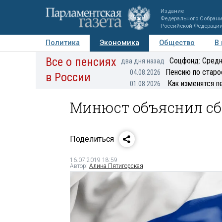
Издание
Федерального Собран
Российской Федераци
Политика
Экономика
Общество
В
Все о пенсиях
Фото
Авторы
Персоны
Мнения
Регионы
Соцфонд: Средн
два дня назад
Пенсию по старо
04.08.2026
в России
Как изменятся п
01.08.2026
Минюст объяснил сбо
Поделиться
16.07.2019 18:59
Автор:
Алина Пятигорская