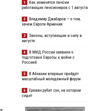
Как изменятся пенсии
1
работающих пенсионеров с 1 августа
Владимир Джабаров — о том,
2
зачем Европе Армения
Законы, вступающие в силу в
3
августе
В МИД России заявили о
4
подготовке Европы к войне с
Россией
В Абхазии впервые пройдёт
5
масштабный молодёжный форум
Ереван рубит сук, на котором
6
сидит
ая