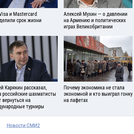
Visа и Mastercard
Алексей Мухин — о давлении
делили срок жизни
на Армению и политических
играх Великобритании
ей Карякин рассказал,
Почему экономика не стала
а российские шахматисты
экономной и кто выиграл гонку
т вернуться на
на лафетах
ународные турниры
Новости СМИ2