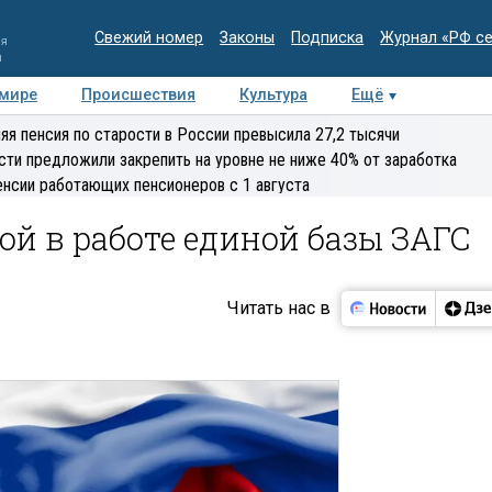
Свежий номер
Законы
Подписка
Журнал «РФ с
ия
и
 мире
Происшествия
Культура
Ещё
Медиацентр
Интервью
Колумнисты
Делова
яя пенсия по старости в России превысила 27,2 тысячи
эксперт
сти предложили закрепить на уровне не ниже 40% от заработка
енсии работающих пенсионеров с 1 августа
й в работе единой базы ЗАГС
Читать нас в