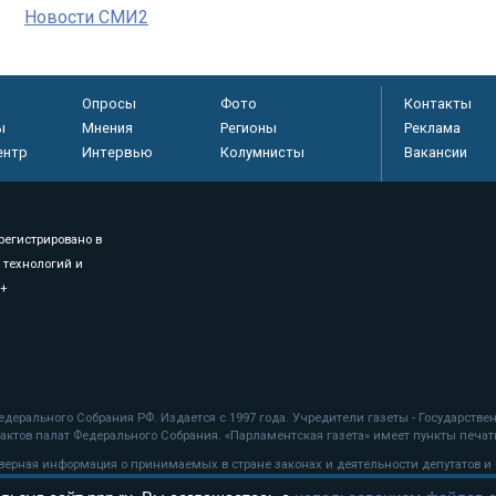
Новости СМИ2
Опросы
Фото
Контакты
ы
Мнения
Регионы
Реклама
ентр
Интервью
Колумнисты
Вакансии
регистрировано в
 технологий и
8+
.
дерального Собрания РФ. Издается с 1997 года. Учредители газеты - Государств
ктов палат Федерального Собрания. «Парламентская газета» имеет пункты печати
оверная информация о принимаемых в стране законах и деятельности депутатов и