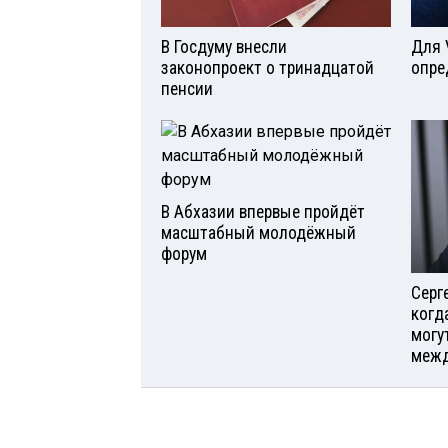
В Госдуму внесли
Для 
законопроект о тринадцатой
опре
пенсии
В Абхазии впервые пройдёт
масштабный молодёжный
форум
Серг
когд
могу
межд