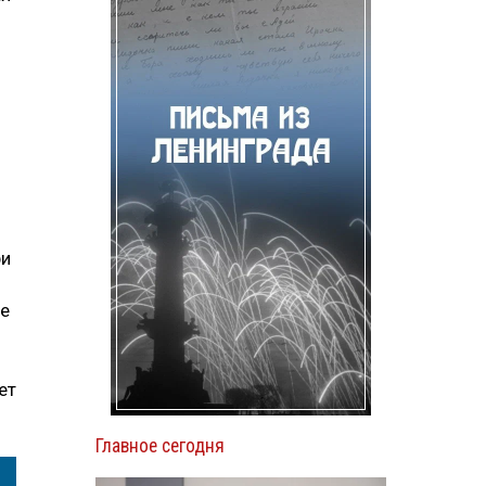
ри
де
ет
Главное сегодня