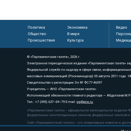
Политика
Экономика
Видео
Общество
В мире
Персон
Происшествия
Культура
Медиац
© «Парламентская газета», 2026 г.
Электронное периодическое издание «Парламентская газета» за
Федеральной службе по надзору в сфере связи, информационных
массовых коммуникаций (Роскомнадзор) 05 августа 2011 года. 1
Свидетельство о регистрации Эл № ФС77-46097
Учредитель — АНО «Парламентская газета»
Исполняющий обязанности главного редактора — Абдуллаев М.Р
Тел.: +7 (495) 637–69–79 E-mail:
pg@pnp.ru
«Парламентская газета» - официальное еженедельное издание Фе
федеральных конституционных законов, федеральных законов и а
Сайт «Парламентской газеты» - это оперативные новости и дост
«Парламентской газеты» активная ссылка на pnp.ru обязательна.