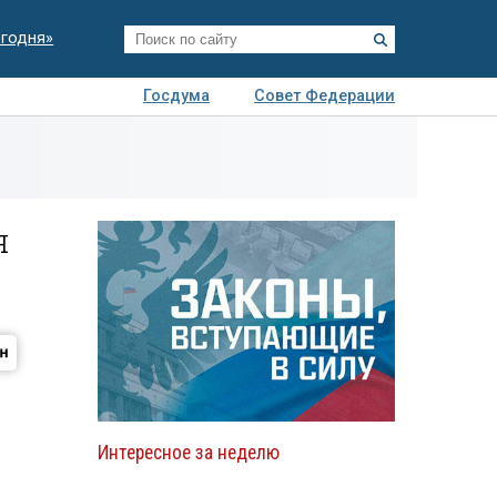
егодня»
Госдума
Совет Федерации
я
Авто
Недвижимость
Технологии
иза
я
Интересное за неделю