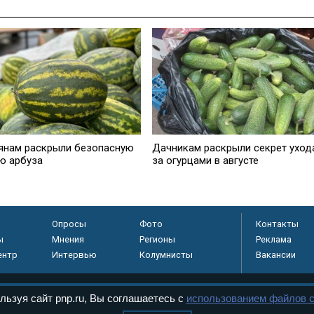
янам раскрыли безопасную
Дачникам раскрыли секрет уход
ю арбуза
за огурцами в августе
Опросы
Фото
Контакты
ы
Мнения
Регионы
Реклама
ентр
Интервью
Колумнисты
Вакансии
льзуя сайт pnp.ru, Вы соглашаетесь с
использованием файлов c
регистрировано в