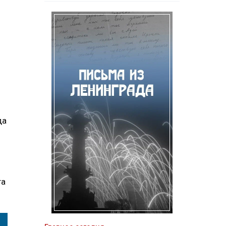
да
та