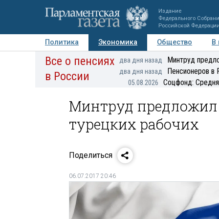
Издание
Федерального Собран
Российской Федераци
Политика
Экономика
Общество
В
Все о пенсиях
Фото
Авторы
Персоны
Мнения
Регионы
Минтруд предло
два дня назад
Пенсионеров в 
два дня назад
в России
Соцфонд: Средня
05.08.2026
Минтруд предложил 
турецких рабочих
Поделиться
06.07.2017 20:46