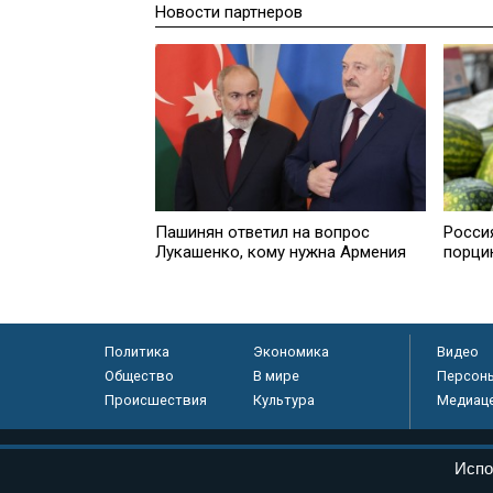
Новости партнеров
Пашинян ответил на вопрос
Росси
Лукашенко, кому нужна Армения
порци
Политика
Экономика
Видео
Общество
В мире
Персон
Происшествия
Культура
Медиац
© «Парламентская газета», 2026 г.
Испо
Электронное периодическое издание «Парламентская газета» за