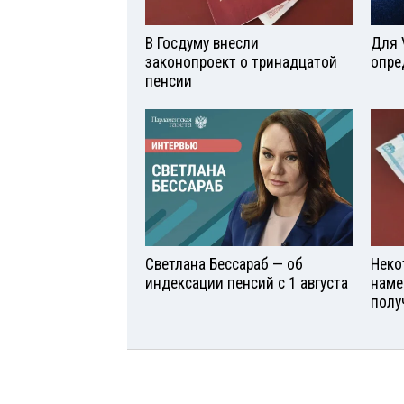
В Госдуму внесли
Для 
законопроект о тринадцатой
опре
пенсии
Светлана Бессараб — об
Неко
индексации пенсий с 1 августа
наме
полу