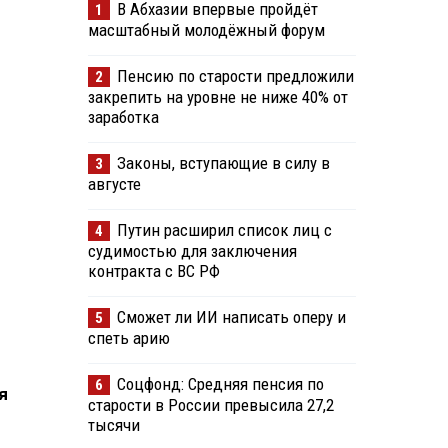
В Абхазии впервые пройдёт
1
масштабный молодёжный форум
Пенсию по старости предложили
2
закрепить на уровне не ниже 40% от
заработка
Законы, вступающие в силу в
3
августе
Путин расширил список лиц с
4
судимостью для заключения
контракта с ВС РФ
Сможет ли ИИ написать оперу и
5
спеть арию
Соцфонд: Средняя пенсия по
6
я
старости в России превысила 27,2
тысячи