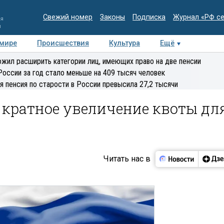
Свежий номер
Законы
Подписка
Журнал «РФ с
ия
и
 мире
Происшествия
Культура
Ещё
Медиацентр
Интервью
Колумнисты
Делова
жил расширить категории лиц, имеющих право на две пенсии
эксперт
России за год стало меньше на 409 тысяч человек
я пенсия по старости в России превысила 27,2 тысячи
кратное увеличение квоты дл
Читать нас в