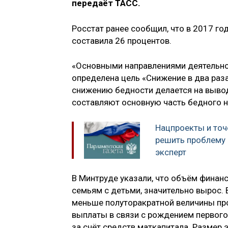
передаёт ТАСС.
Росстат ранее сообщил, что в 2017 го
составила 26 процентов.
«Основными направлениями деятельнос
определена цель «Снижение в два раза
снижению бедности делается на вывод
составляют основную часть бедного н
Нацпроекты и точ
решить проблему 
эксперт
В Минтруде указали, что объём финан
семьям с детьми, значительно вырос. 
меньше полуторакратной величины п
выплаты в связи с рождением первого
за счёт средств маткапитала. Размер