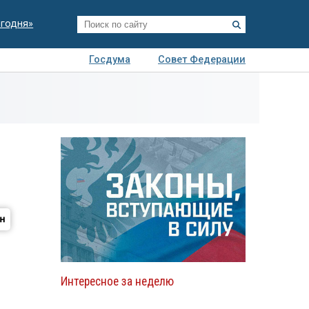
егодня»
Госдума
Совет Федерации
я
Авто
Недвижимость
Технологии
иза
Интересное за неделю