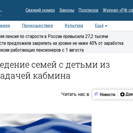
Свежий номер
Законы
Подписка
Журнал «РФ с
ия
и
 мире
Происшествия
Культура
Ещё
Медиацентр
Интервью
Колумнисты
Делова
яя пенсия по старости в России превысила 27,2 тысячи
эксперт
сти предложили закрепить на уровне не ниже 40% от заработка
енсии работающих пенсионеров с 1 августа
дение семей с детьми из
задачей кабмина
Читать нас в