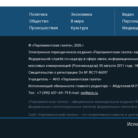
Политика
Экономика
Видео
Общество
В мире
Персон
Происшествия
Культура
Медиац
© «Парламентская газета», 2026 г.
Электронное периодическое издание «Парламентская газета» за
Федеральной службе по надзору в сфере связи, информационных
массовых коммуникаций (Роскомнадзор) 05 августа 2011 года. 1
Свидетельство о регистрации Эл № ФС77-46097
Учредитель — АНО «Парламентская газета»
Исполняющий обязанности главного редактора — Абдуллаев М.Р
Тел.: +7 (495) 637–69–79 E-mail:
pg@pnp.ru
«Парламентская газета» - официальное еженедельное издание Фе
федеральных конституционных законов, федеральных законов и а
Сайт «Парламентской газеты» - это оперативные новости и дост
«Парламентской газеты» активная ссылка на pnp.ru обязательна.
Испо
На информационном ресурсе применяются
рекомендательные т
Положение о защите персональных данных