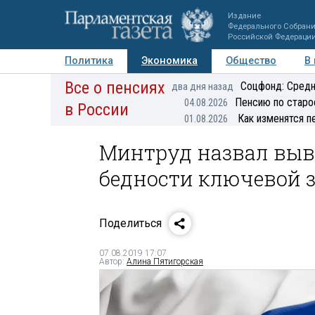
Издание
Федерального Собран
Российской Федераци
Политика
Экономика
Общество
В
Все о пенсиях
Фото
Авторы
Персоны
Мнения
Регионы
Соцфонд: Средн
два дня назад
Пенсию по старо
04.08.2026
в России
Как изменятся п
01.08.2026
Минтруд назвал выве
бедности ключевой 
Поделиться
07.08.2019 17:07
Автор:
Алина Пятигорская