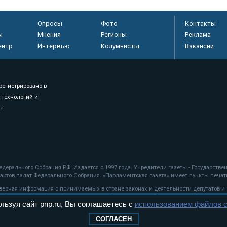
Опросы
Фото
Контакты
ы
Мнения
Регионы
Реклама
ентр
Интервью
Колумнисты
Вакансии
регистрировано в
 технологий и
8+
.
дерального Собрания РФ. Издается с 1997 года. Учредители газеты - Государств
ктов палат Федерального Собрания. «Парламентская газета» имеет пункты печати
оверная информация о принимаемых в стране законах и деятельности депутатов и
льзуя сайт pnp.ru, Вы соглашаетесь с
использованием файлов c
ехнологии
СОГЛАСЕН