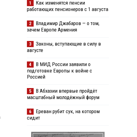
Как изменятся пенсии
1
работающих пенсионеров с 1 августа
Владимир Джабаров — о том,
2
зачем Европе Армения
Законы, вступающие в силу в
3
августе
В МИД России заявили о
4
подготовке Европы к войне с
Россией
В Абхазии впервые пройдёт
5
масштабный молодёжный форум
Ереван рубит сук, на котором
6
а
сидит