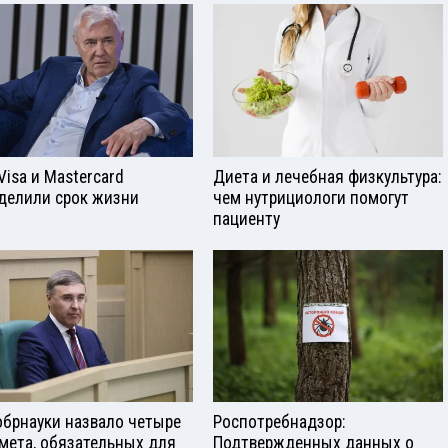
Visа и Mastercard
Диета и лечебная физкультура:
делили срок жизни
чем нутрициологи помогут
пациенту
брнауки назвало четыре
Роспотребнадзор:
мета, обязательных для
Подтвержденных данных о