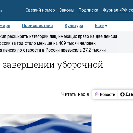
Свежий номер
Законы
Подписка
Журнал «РФ с
ия
и
 мире
Происшествия
Культура
Ещё
Медиацентр
Интервью
Колумнисты
Делова
ил расширить категории лиц, имеющих право на две пенсии
эксперт
оссии за год стало меньше на 409 тысяч человек
я пенсия по старости в России превысила 27,2 тысячи
о завершении уборочной
Читать нас в