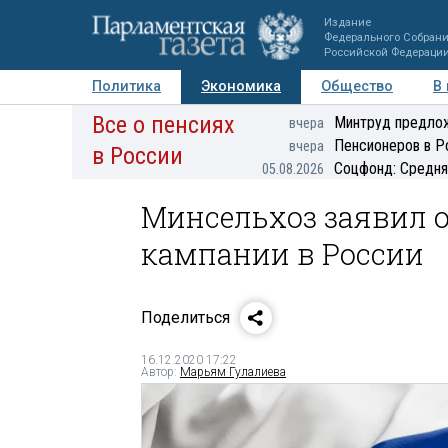
Издание
Федерального Собран
Российской Федераци
Политика
Экономика
Общество
В
Все о пенсиях
Фото
Авторы
Персоны
Мнения
Регионы
Минтруд предлож
вчера
Пенсионеров в Р
вчера
в России
Соцфонд: Средня
05.08.2026
Минсельхоз заявил 
кампании в России
Поделиться
16.12.2020 17:22
Автор:
Марьям Гулалиева