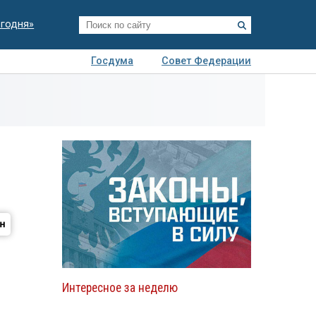
егодня»
Госдума
Совет Федерации
я
Авто
Недвижимость
Технологии
иза
Интересное за неделю