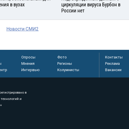
ения в вузах
циркуляции вируса Бурбон в
России нет
Новости СМИ2
Опросы
Фото
Контакты
ы
Мнения
Регионы
Реклама
ентр
Интервью
Колумнисты
Вакансии
регистрировано в
 технологий и
8+
.