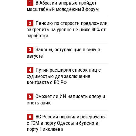
В Абхазии впервые пройдёт
1
масштабный молодёжный форум
Пенсию по старости предложили
2
закрепить на уровне не ниже 40% от
заработка
Законы, вступающие в силу в
3
августе
Путин расширил список лиц с
4
судимостью для заключения
контракта с ВС РФ
Сможет ли ИИ написать оперу и
5
спеть арию
ВС России поразили резервуары
6
в
с ГСМ в порту Одессы и буксир в
порту Николаева