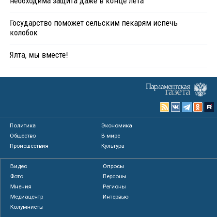
необходима защита даже в конце лета
Государство поможет сельским пекарям испечь
колобок
Ялта, мы вместе!
Политика
Экономика
Общество
В мире
Происшествия
Культура
Видео
Опросы
Фото
Персоны
Мнения
Регионы
Медиацентр
Интервью
Колумнисты