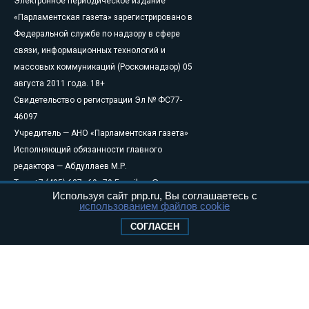
Электронное периодическое издание
«Парламентская газета» зарегистрировано в
Федеральной службе по надзору в сфере
связи, информационных технологий и
массовых коммуникаций (Роскомнадзор) 05
августа 2011 года. 18+
Свидетельство о регистрации Эл № ФС77-
46097
Учредитель — АНО «Парламентская газета»
Исполняющий обязанности главного
редактора — Абдуллаев М.Р.
Тел.: +7 (495) 637–69–79 E-mail:
pg@pnp.ru
Используя сайт pnp.ru, Вы соглашаетесь с
«Парламентская газета» - официальное еженедельное издание
использованием файлов cookie
Федерального Собрания РФ. Издается с 1997 года. Учредители
СОГЛАСЕН
газеты - Государственная Дума и Совет Федерации РФ. Официальный
публикатор федеральных конституционных законов, федеральных
законов и актов палат Федерального Собрания. «Парламентская
газета» имеет пункты печати и представительства в десяти субъектах
федерации.
Сайт «Парламентской газеты» - это оперативные новости и