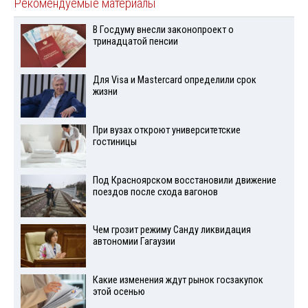
Рекомендуемые материалы
В Госдуму внесли законопроект о
тринадцатой пенсии
Для Visа и Mastercard определили срок
жизни
При вузах откроют университетские
гостиницы
Под Красноярском восстановили движение
поездов после схода вагонов
Чем грозит режиму Санду ликвидация
автономии Гагаузии
Какие изменения ждут рынок госзакупок
этой осенью