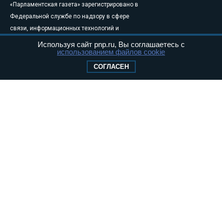
«Парламентская газета» зарегистрировано в
Федеральной службе по надзору в сфере
связи, информационных технологий и
массовых коммуникаций (Роскомнадзор) 05
Используя сайт pnp.ru, Вы соглашаетесь с
использованием файлов cookie
августа 2011 года. 18+
Свидетельство о регистрации Эл № ФС77-
СОГЛАСЕН
46097
Учредитель — АНО «Парламентская газета»
Исполняющий обязанности главного
редактора — Абдуллаев М.Р.
Тел.: +7 (495) 637–69–79 E-mail:
pg@pnp.ru
«Парламентская газета» - официальное еженедельное издание
Федерального Собрания РФ. Издается с 1997 года. Учредители
газеты - Государственная Дума и Совет Федерации РФ. Официальный
публикатор федеральных конституционных законов, федеральных
законов и актов палат Федерального Собрания. «Парламентская
газета» имеет пункты печати и представительства в десяти субъектах
федерации.
Сайт «Парламентской газеты» - это оперативные новости и
достоверная информация о принимаемых в стране законах и