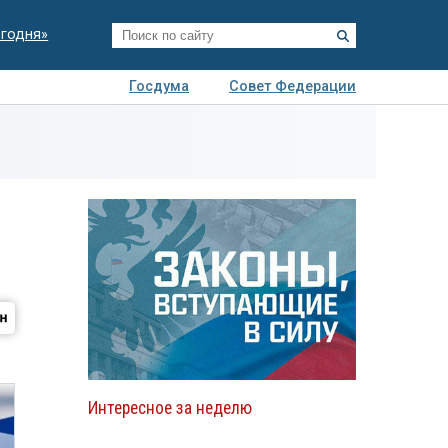
егодня»
Госдума
Совет Федерации
я
Авто
Недвижимость
Технологии
иза
Интересное за неделю