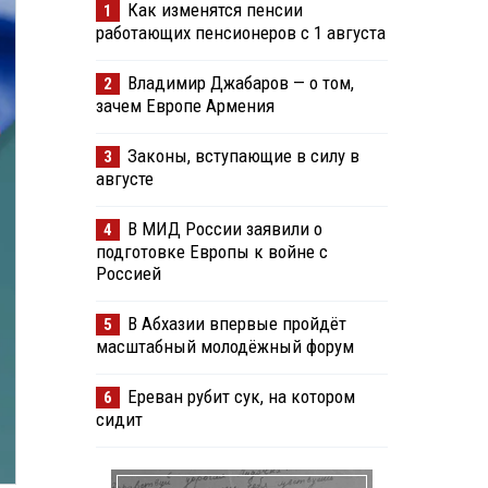
Как изменятся пенсии
1
работающих пенсионеров с 1 августа
Владимир Джабаров — о том,
2
зачем Европе Армения
Законы, вступающие в силу в
3
августе
В МИД России заявили о
4
подготовке Европы к войне с
Россией
В Абхазии впервые пройдёт
5
масштабный молодёжный форум
Ереван рубит сук, на котором
6
сидит