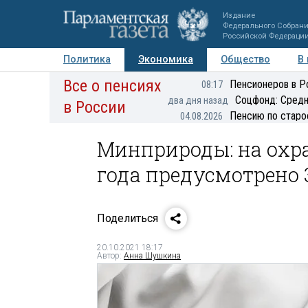
Издание
Федерального Собран
Российской Федераци
Политика
Экономика
Общество
В
Все о пенсиях
Фото
Авторы
Персоны
Мнения
Регионы
Пенсионеров в Р
08:17
Соцфонд: Средн
два дня назад
в России
Пенсию по старо
04.08.2026
Минприроды: на охр
года предусмотрено 
Поделиться
20.10.2021 18:17
Автор:
Анна Шушкина