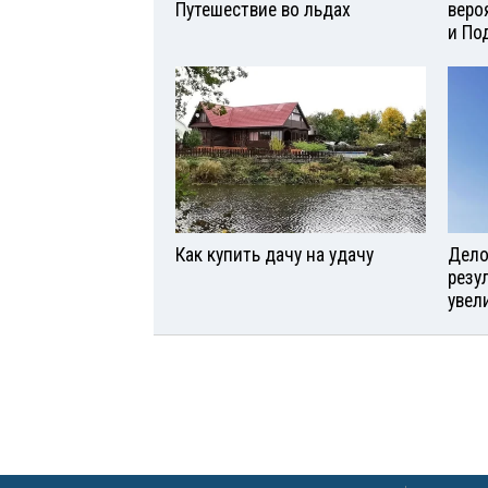
Путешествие во льдах
веро
и По
Как купить дачу на удачу
Дело 
резу
увел