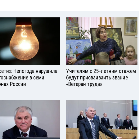
сети»: Непогода нарушила
Учителям с 25-летним стажем
госнабжение в семи
будут присваиваить звание
онах России
«Ветеран труда»