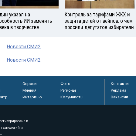
дин указал на
Контроль за тарифами ЖКХ и
особность ИИ заменить
защита детей от вейпов: о чем
века в творчестве
просили депутатов избиратели
Новости СМИ2
Новости СМИ2
Опросы
Фото
Контакты
ы
Мнения
Регионы
Реклама
ентр
Интервью
Колумнисты
Вакансии
регистрировано в
 технологий и
8+