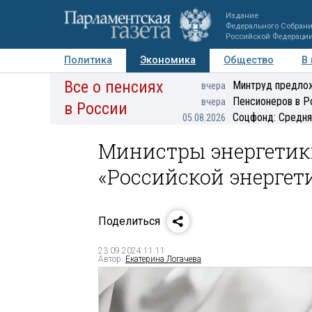
Издание
Федерального Собран
Российской Федераци
Политика
Экономика
Общество
В
Все о пенсиях
Фото
Авторы
Персоны
Мнения
Регионы
Минтруд предлож
вчера
Пенсионеров в Р
вчера
в России
Соцфонд: Средня
05.08.2026
Министры энергетики
«Российской энергет
Поделиться
23.09.2024 11:11
Автор:
Екатерина Логачева