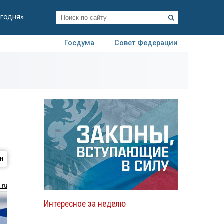
егодня»
Госдума
Совет Федерации
я
Авто
Недвижимость
Технологии
иза
.ru
Интересное за неделю