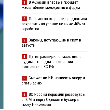
В Абхазии впервые пройдёт
1
масштабный молодёжный форум
Пенсию по старости предложили
2
закрепить на уровне не ниже 40% от
заработка
Законы, вступающие в силу в
3
августе
Путин расширил список лиц с
4
судимостью для заключения
контракта с ВС РФ
Сможет ли ИИ написать оперу и
5
спеть арию
ВС России поразили резервуары
6
с ГСМ в порту Одессы и буксир в
порту Николаева