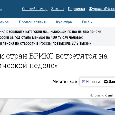
Свежий номер
Законы
Подписка
Журнал «РФ с
ия
и
 мире
Происшествия
Культура
Ещё
Медиацентр
Интервью
Колумнисты
Делова
ил расширить категории лиц, имеющих право на две пенсии
эксперт
оссии за год стало меньше на 409 тысяч человек
я пенсия по старости в России превысила 27,2 тысячи
 стран БРИКС встретятся на
ической неделе»
Читать нас в
Источник:
Kremlin