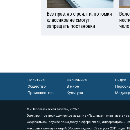
Без прав, но с роялти: потомки
Воло
классиков не смогут
несп
запрещать постановки
чело
Политика
Экономика
Видео
Общество
В мире
Персон
Происшествия
Культура
Медиац
© «Парламентская газета», 2026 г.
Электронное периодическое издание «Парламентская газета» за
Федеральной службе по надзору в сфере связи, информационных
массовых коммуникаций (Роскомнадзор) 05 августа 2011 года. 1