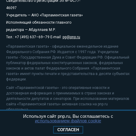
Свидетельство о регистрации Эл № ФС77-
46097
Учредитель — АНО «Парламентская газета»
Исполняющий обязанности главного
редактора — Абдуллаев М.Р.
Тел.: +7 (495) 637–69–79 E-mail:
pg@pnp.ru
«Парламентская газета» - официальное еженедельное издание
Федерального Собрания РФ. Издается с 1997 года. Учредители
газеты - Государственная Дума и Совет Федерации РФ. Официальный
публикатор федеральных конституционных законов, федеральных
законов и актов палат Федерального Собрания. «Парламентская
газета» имеет пункты печати и представительства в десяти субъектах
федерации.
Сайт «Парламентской газеты» - это оперативные новости и
достоверная информация о принимаемых в стране законах и
деятельности депутатов и сенаторов. При использовании материалов
сайта «Парламентской газеты» активная ссылка на pnp.ru
обязательна.
Используя сайт pnp.ru, Вы соглашаетесь с
На информационном ресурсе применяются
рекомендательные
использованием файлов cookie
технологии
Положение о защите персональных данных
СОГЛАСЕН