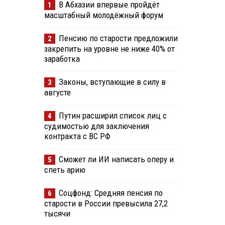
В Абхазии впервые пройдёт
1
масштабный молодёжный форум
Пенсию по старости предложили
2
закрепить на уровне не ниже 40% от
заработка
Законы, вступающие в силу в
3
августе
Путин расширил список лиц с
4
судимостью для заключения
контракта с ВС РФ
Сможет ли ИИ написать оперу и
5
спеть арию
Соцфонд: Средняя пенсия по
6
старости в России превысила 27,2
тысячи