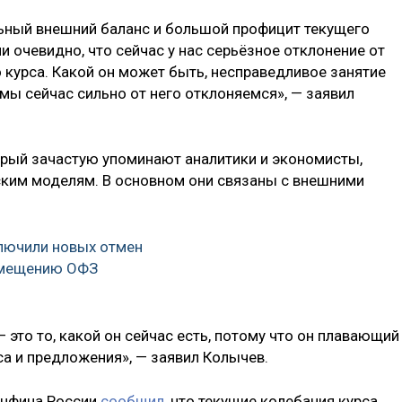
ильный внешний баланс и большой профицит текущего
и очевидно, что сейчас у нас серьёзное отклонение от
 курса. Какой он может быть, несправедливое занятие
о мы сейчас сильно от него отклоняемся», — заявил
торый зачастую упоминают аналитики и экономисты,
ким моделям. В основном они связаны с внешними
лючили новых отмен
змещению ОФЗ
 это то, какой он сейчас есть, потому что он плавающий
са и предложения», — заявил Колычев.
инфина России
сообщил
, что текущие колебания курса