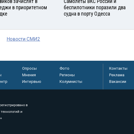
виков зачислят в
Самолеты ВКС России и
еджи в приоритетном
беспилотники поразили два
дке
судна в порту Одесса
Новости СМИ2
Опросы
Фото
Контакты
ы
Мнения
Регионы
Реклама
ентр
Интервью
Колумнисты
Вакансии
регистрировано в
 технологий и
8+