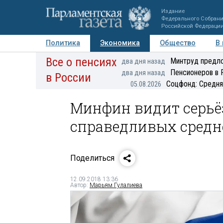
Издание
Федерального Собран
Российской Федераци
Политика
Экономика
Общество
В
Все о пенсиях
Фото
Авторы
Персоны
Мнения
Регионы
Минтруд предло
два дня назад
Пенсионеров в 
два дня назад
в России
Соцфонд: Средня
05.08.2026
Минфин видит серьёз
справедливых средн
Поделиться
12.09.2018 13:36
Автор:
Марьям Гулалиева