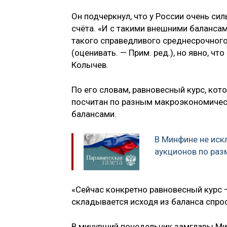
Он подчеркнул, что у России очень с
счёта. «И с такими внешними балансам
такого справедливого среднесрочного
(оценивать. — Прим. ред.), но явно, чт
Колычев.
По его словам, равновесный курс, ко
посчитан по разным макроэкономичес
балансами.
В Минфине не иск
аукционов по ра
«Сейчас конкретно равновесный курс —
складывается исходя из баланса спро
В минувший понедельник замглавы М