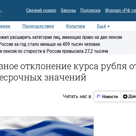
Свежий номер
Законы
Подписка
Журнал «РФ с
ия
и
 мире
Происшествия
Культура
Ещё
Медиацентр
Интервью
Колумнисты
Делова
жил расширить категории лиц, имеющих право на две пенсии
эксперт
России за год стало меньше на 409 тысяч человек
я пенсия по старости в России превысила 27,2 тысячи
ное отклонение курса рубля о
есрочных значений
Читать нас в