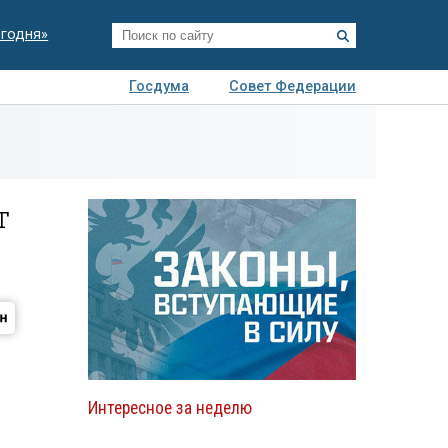
егодня»
Госдума
Совет Федерации
я
Авто
Недвижимость
Технологии
иза
т
Интересное за неделю