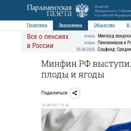
Издание
Федерального Собран
Российской Федераци
Политика
Экономика
Общество
В
Все о пенсиях
Фото
Авторы
Персоны
Мнения
Регионы
Минтруд предлож
вчера
Пенсионеров в Р
вчера
в России
Соцфонд: Средня
05.08.2026
Минфин РФ выступил
плоды и ягоды
Поделиться
19.09.2017 12:32