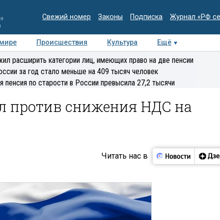
Свежий номер
Законы
Подписка
Журнал «РФ с
ия
и
 мире
Происшествия
Культура
Ещё
Медиацентр
Интервью
Колумнисты
Делова
ил расширить категории лиц, имеющих право на две пенсии
эксперт
оссии за год стало меньше на 409 тысяч человек
я пенсия по старости в России превысила 27,2 тысячи
 против снижения НДС на
Читать нас в