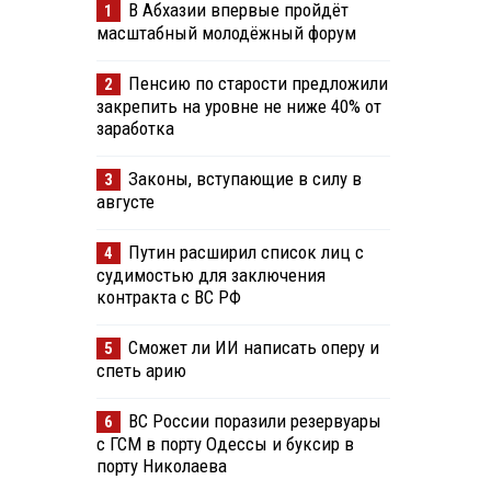
В Абхазии впервые пройдёт
1
масштабный молодёжный форум
Пенсию по старости предложили
2
закрепить на уровне не ниже 40% от
заработка
Законы, вступающие в силу в
3
августе
Путин расширил список лиц с
4
судимостью для заключения
контракта с ВС РФ
Сможет ли ИИ написать оперу и
5
спеть арию
ВС России поразили резервуары
6
с ГСМ в порту Одессы и буксир в
порту Николаева