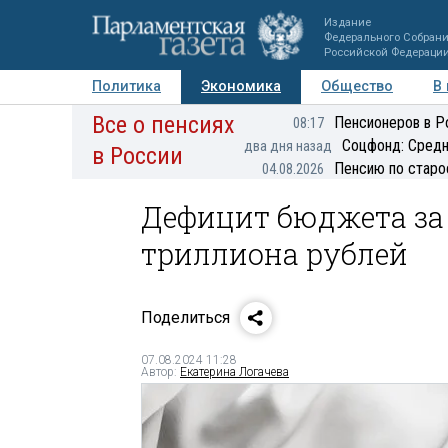
Издание
Федерального Собран
Российской Федераци
Политика
Экономика
Общество
В
Все о пенсиях
Фото
Авторы
Персоны
Мнения
Регионы
Пенсионеров в Р
08:17
Соцфонд: Средн
два дня назад
в России
Пенсию по старо
04.08.2026
Дефицит бюджета за 
триллиона рублей
Поделиться
07.08.2024 11:28
Автор:
Екатерина Логачева