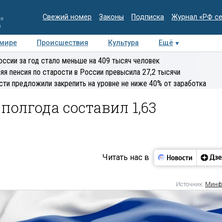
Свежий номер
Законы
Подписка
Журнал «РФ с
ия
и
 мире
Происшествия
Культура
Ещё
Медиацентр
Интервью
Колумнисты
Делова
оссии за год стало меньше на 409 тысяч человек
эксперт
яя пенсия по старости в России превысила 27,2 тысячи
сти предложили закрепить на уровне не ниже 40% от заработка
полгода составил 1,63
Читать нас в
Источник:
Минф