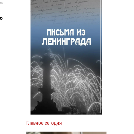
а»
го
Главное сегодня