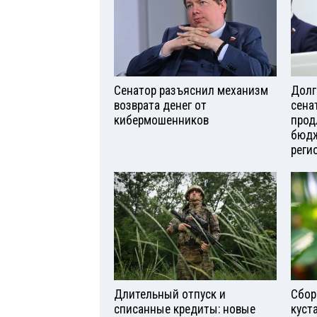
Сенатор разъяснил механизм
Долг
возврата денег от
сена
кибермошенников
прод
бюдж
реги
Длительный отпуск и
Сбор
списанные кредиты: новые
куст