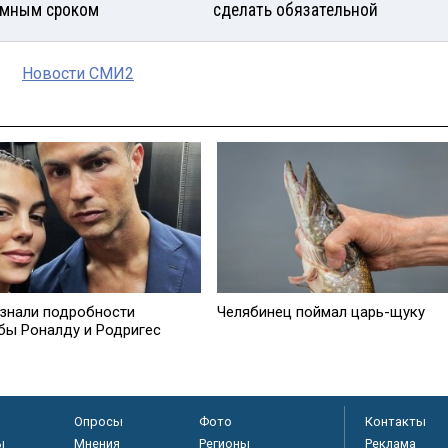
мным сроком
сделать обязательной
Новости СМИ2
знали подробности
Челябинец поймал царь-щуку
бы Роналду и Родригес
Опросы
Фото
Контакты
ы
Мнения
Регионы
Реклама