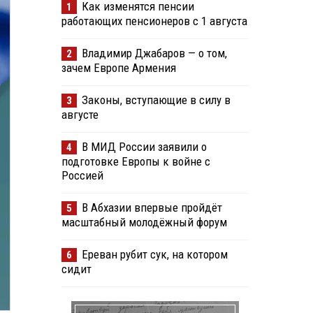
Как изменятся пенсии
1
работающих пенсионеров с 1 августа
Владимир Джабаров — о том,
2
зачем Европе Армения
Законы, вступающие в силу в
3
августе
В МИД России заявили о
4
подготовке Европы к войне с
Россией
В Абхазии впервые пройдёт
5
масштабный молодёжный форум
Ереван рубит сук, на котором
6
сидит