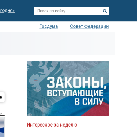
егодня»
Госдума
Совет Федерации
я
Авто
Недвижимость
Технологии
иза
ин
Интересное за неделю