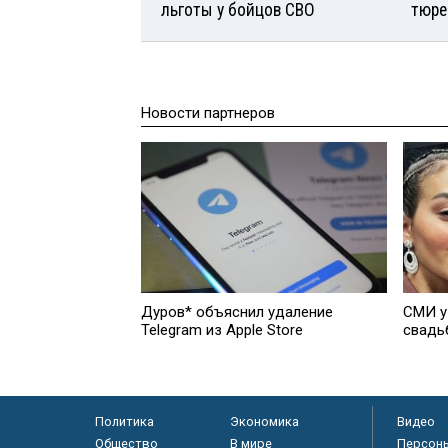
льготы у бойцов СВО
тюре
Новости партнеров
Дуров* объяснил удаление
СМИ у
Telegram из Apple Store
свадь
Политика
Экономика
Видео
Общество
В мире
Персон