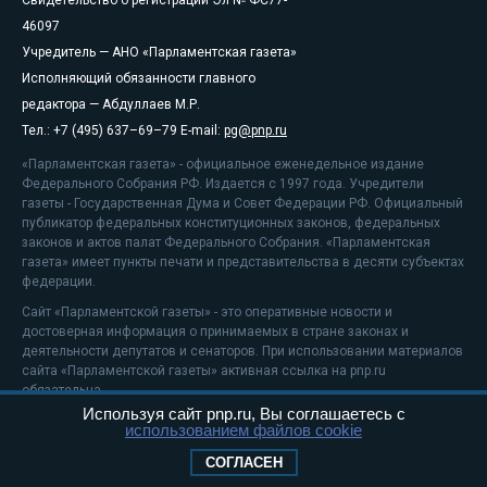
Свидетельство о регистрации Эл № ФС77-
46097
Учредитель — АНО «Парламентская газета»
Исполняющий обязанности главного
редактора — Абдуллаев М.Р.
Тел.: +7 (495) 637–69–79 E-mail:
pg@pnp.ru
«Парламентская газета» - официальное еженедельное издание
Федерального Собрания РФ. Издается с 1997 года. Учредители
газеты - Государственная Дума и Совет Федерации РФ. Официальный
публикатор федеральных конституционных законов, федеральных
законов и актов палат Федерального Собрания. «Парламентская
газета» имеет пункты печати и представительства в десяти субъектах
федерации.
Сайт «Парламентской газеты» - это оперативные новости и
достоверная информация о принимаемых в стране законах и
деятельности депутатов и сенаторов. При использовании материалов
сайта «Парламентской газеты» активная ссылка на pnp.ru
обязательна.
Используя сайт pnp.ru, Вы соглашаетесь с
На информационном ресурсе применяются
рекомендательные
использованием файлов cookie
технологии
Положение о защите персональных данных
СОГЛАСЕН