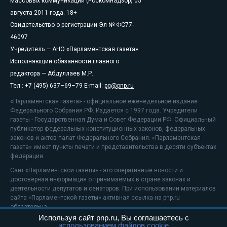
массовых коммуникаций (Роскомнадзор) 05
августа 2011 года. 18+
Свидетельство о регистрации Эл № ФС77-
46097
Учредитель — АНО «Парламентская газета»
Исполняющий обязанности главного
редактора — Абдуллаев М.Р.
Тел.: +7 (495) 637–69–79 E-mail:
pg@pnp.ru
«Парламентская газета» - официальное еженедельное издание
Федерального Собрания РФ. Издается с 1997 года. Учредители
газеты - Государственная Дума и Совет Федерации РФ. Официальный
публикатор федеральных конституционных законов, федеральных
законов и актов палат Федерального Собрания. «Парламентская
газета» имеет пункты печати и представительства в десяти субъектах
федерации.
Сайт «Парламентской газеты» - это оперативные новости и
достоверная информация о принимаемых в стране законах и
деятельности депутатов и сенаторов. При использовании материалов
сайта «Парламентской газеты» активная ссылка на pnp.ru
обязательна.
Используя сайт pnp.ru, Вы соглашаетесь с
На информационном ресурсе применяются
рекомендательные
использованием файлов cookie