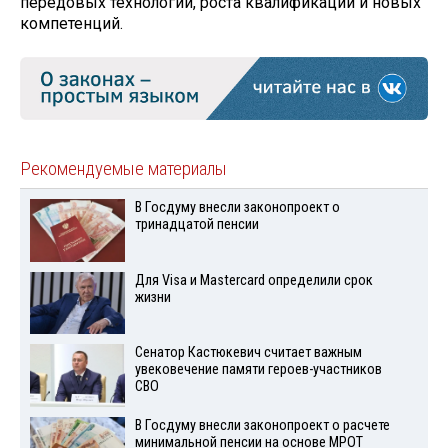
передовых технологий, роста квалификаций и новых
компетенций.
Рекомендуемые материалы
В Госдуму внесли законопроект о
тринадцатой пенсии
Для Visа и Mastercard определили срок
жизни
Сенатор Кастюкевич считает важным
увековечение памяти героев-участников
СВО
В Госдуму внесли законопроект о расчете
минимальной пенсии на основе МРОТ