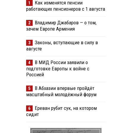
Как изменятся пенсии
1
работающих пенсионеров с 1 августа
Владимир Джабаров — о том,
2
зачем Европе Армения
Законы, вступающие в силу в
3
августе
В МИД России заявили о
4
подготовке Европы к войне с
Россией
В Абхазии впервые пройдёт
5
масштабный молодёжный форум
Ереван рубит сук, на котором
6
сидит