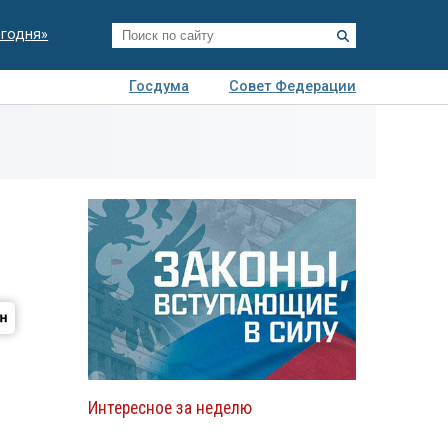
егодня»
Госдума
Совет Федерации
я
Авто
Недвижимость
Технологии
иза
Интересное за неделю