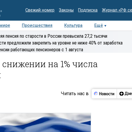
Свежий номер
Законы
Подписка
Журнал «РФ с
ия
и
 мире
Происшествия
Культура
Ещё
Медиацентр
Интервью
Колумнисты
Делова
яя пенсия по старости в России превысила 27,2 тысячи
эксперт
сти предложили закрепить на уровне не ниже 40% от заработка
енсии работающих пенсионеров с 1 августа
 снижении на 1% числа
н
Читать нас в