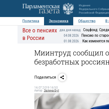
Издание
Федерального Собран
Российской Федераци
Политика
Экономика
Общество
В
Все о пенсиях
Фото
Авторы
Персоны
Мнения
Регионы
Соцфонд: Средн
два дня назад
Пенсию по старо
04.08.2026
в России
Как изменятся п
01.08.2026
Миинтруд сообщил о
безработных россия
Поделиться
16.07.2019 16:50
Автор:
Залина Бут