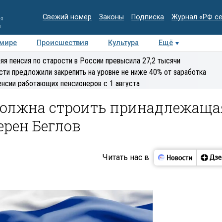
Свежий номер
Законы
Подписка
Журнал «РФ с
ия
и
 мире
Происшествия
Культура
Ещё
Медиацентр
Интервью
Колумнисты
Делова
яя пенсия по старости в России превысила 27,2 тысячи
эксперт
сти предложили закрепить на уровне не ниже 40% от заработка
енсии работающих пенсионеров с 1 августа
 должна строить принадлежаща
ерен Беглов
Читать нас в