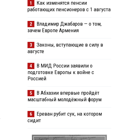
Как изменятся пенсии
1
работающих пенсионеров с 1 августа
Владимир Джабаров — о том,
2
зачем Европе Армения
Законы, вступающие в силу в
3
августе
В МИД России заявили о
4
подготовке Европы к войне с
Россией
В Абхазии впервые пройдёт
5
масштабный молодёжный форум
Ереван рубит сук, на котором
6
у
сидит