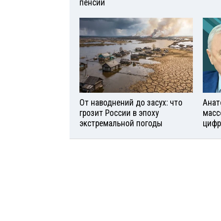
пенсии
От наводнений до засух: что
Анат
грозит России в эпоху
масс
экстремальной погоды
цифр