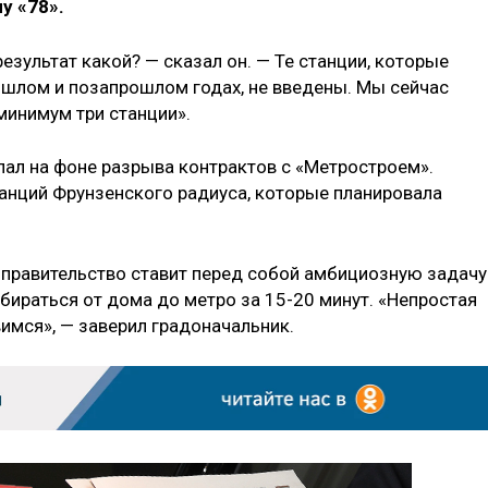
у «78».
результат какой? — сказал он. — Те станции, которые
шлом и позапрошлом годах, не введены. Мы сейчас
 минимум три станции».
лал на фоне разрыва контрактов с «Метростроем».
танций Фрунзенского радиуса, которые планировала
 правительство ставит перед собой амбициозную задачу
бираться от дома до метро за 15-20 минут. «Непростая
авимся», — заверил градоначальник.