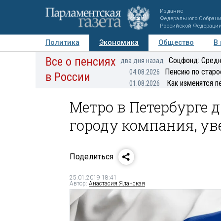
Издание
Федерального Собран
Российской Федераци
Политика
Экономика
Общество
В
Все о пенсиях
Фото
Авторы
Персоны
Мнения
Регионы
Соцфонд: Средн
два дня назад
Пенсию по старо
04.08.2026
в России
Как изменятся п
01.08.2026
Метро в Петербурге
городу компания, ув
Поделиться
25.01.2019 18:41
Автор:
Анастасия Яланская