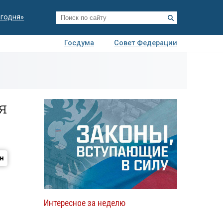
егодня»
Госдума
Совет Федерации
я
Авто
Недвижимость
Технологии
иза
я
Интересное за неделю