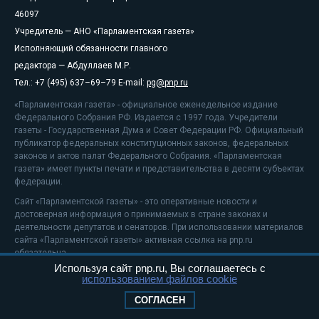
46097
Учредитель — АНО «Парламентская газета»
Исполняющий обязанности главного
редактора — Абдуллаев М.Р.
Тел.: +7 (495) 637–69–79 E-mail:
pg@pnp.ru
«Парламентская газета» - официальное еженедельное издание
Федерального Собрания РФ. Издается с 1997 года. Учредители
газеты - Государственная Дума и Совет Федерации РФ. Официальный
публикатор федеральных конституционных законов, федеральных
законов и актов палат Федерального Собрания. «Парламентская
газета» имеет пункты печати и представительства в десяти субъектах
федерации.
Сайт «Парламентской газеты» - это оперативные новости и
достоверная информация о принимаемых в стране законах и
деятельности депутатов и сенаторов. При использовании материалов
сайта «Парламентской газеты» активная ссылка на pnp.ru
обязательна.
Используя сайт pnp.ru, Вы соглашаетесь с
На информационном ресурсе применяются
рекомендательные
использованием файлов cookie
технологии
Положение о защите персональных данных
СОГЛАСЕН