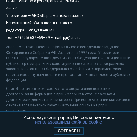
Свидетельство о регистрации Эл № ФС77-
46097
Учредитель — АНО «Парламентская газета»
Исполняющий обязанности главного
редактора — Абдуллаев М.Р.
Тел.: +7 (495) 637–69–79 E-mail:
pg@pnp.ru
«Парламентская газета» - официальное еженедельное издание
Федерального Собрания РФ. Издается с 1997 года. Учредители
газеты - Государственная Дума и Совет Федерации РФ. Официальный
публикатор федеральных конституционных законов, федеральных
законов и актов палат Федерального Собрания. «Парламентская
газета» имеет пункты печати и представительства в десяти субъектах
федерации.
Сайт «Парламентской газеты» - это оперативные новости и
достоверная информация о принимаемых в стране законах и
деятельности депутатов и сенаторов. При использовании материалов
сайта «Парламентской газеты» активная ссылка на pnp.ru
обязательна.
Используя сайт pnp.ru, Вы соглашаетесь с
На информационном ресурсе применяются
рекомендательные
использованием файлов cookie
технологии
Положение о защите персональных данных
СОГЛАСЕН