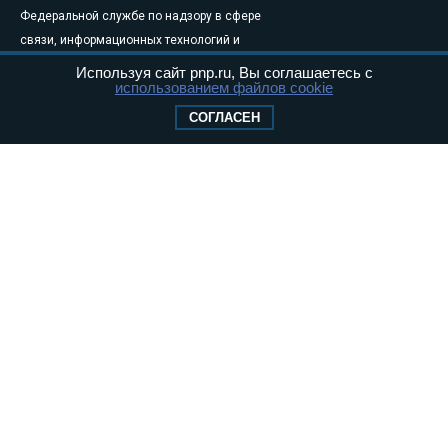
Федеральной службе по надзору в сфере
связи, информационных технологий и
массовых коммуникаций (Роскомнадзор) 05
Используя сайт pnp.ru, Вы соглашаетесь с
использованием файлов cookie
августа 2011 года. 18+
Свидетельство о регистрации Эл № ФС77-
СОГЛАСЕН
46097
Учредитель — АНО «Парламентская газета»
Исполняющий обязанности главного
редактора — Абдуллаев М.Р.
Тел.: +7 (495) 637–69–79 E-mail:
pg@pnp.ru
«Парламентская газета» - официальное еженедельное издание
Федерального Собрания РФ. Издается с 1997 года. Учредители
газеты - Государственная Дума и Совет Федерации РФ. Официальный
публикатор федеральных конституционных законов, федеральных
законов и актов палат Федерального Собрания. «Парламентская
газета» имеет пункты печати и представительства в десяти субъектах
федерации.
Сайт «Парламентской газеты» - это оперативные новости и
достоверная информация о принимаемых в стране законах и
деятельности депутатов и сенаторов. При использовании материалов