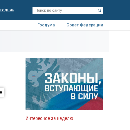
егодня»
Госдума
Совет Федерации
я
Авто
Недвижимость
Технологии
иза
Интересное за неделю