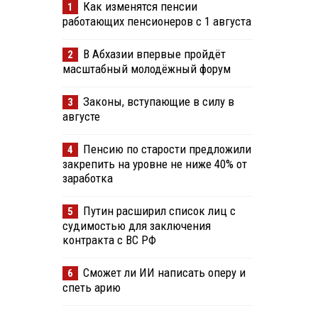
Как изменятся пенсии
1
работающих пенсионеров с 1 августа
В Абхазии впервые пройдёт
2
масштабный молодёжный форум
Законы, вступающие в силу в
3
августе
Пенсию по старости предложили
4
закрепить на уровне не ниже 40% от
заработка
Путин расширил список лиц с
5
судимостью для заключения
контракта с ВС РФ
Сможет ли ИИ написать оперу и
6
спеть арию