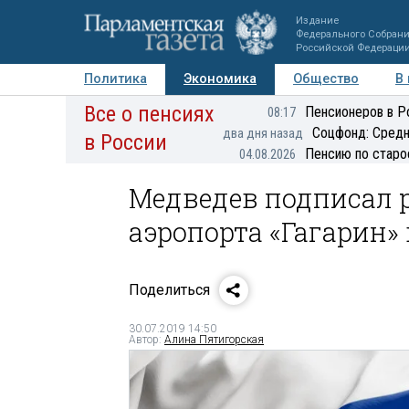
Издание
Федерального Собран
Российской Федераци
Политика
Экономика
Общество
В
Все о пенсиях
Фото
Авторы
Персоны
Мнения
Регионы
Пенсионеров в Р
08:17
Соцфонд: Средн
два дня назад
в России
Пенсию по старо
04.08.2026
Медведев подписал 
аэропорта «Гагарин» 
Поделиться
30.07.2019 14:50
Автор:
Алина Пятигорская