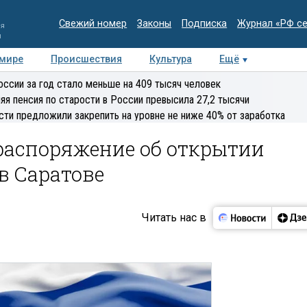
Свежий номер
Законы
Подписка
Журнал «РФ с
ия
и
 мире
Происшествия
Культура
Ещё
Медиацентр
Интервью
Колумнисты
Делова
оссии за год стало меньше на 409 тысяч человек
эксперт
яя пенсия по старости в России превысила 27,2 тысячи
сти предложили закрепить на уровне не ниже 40% от заработка
распоряжение об открытии
в Саратове
Читать нас в