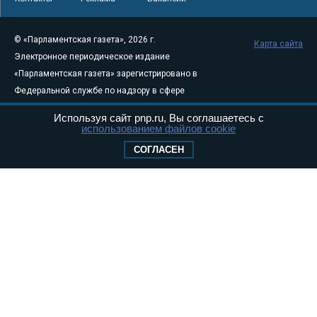
© «Парламентская газета», 2026 г.
Карта сайта
Электронное периодическое издание
«Парламентская газета» зарегистрировано в
Федеральной службе по надзору в сфере
связи, информационных технологий и
Используя сайт pnp.ru, Вы соглашаетесь с
массовых коммуникаций (Роскомнадзор) 05
использованием файлов cookie
августа 2011 года. 18+
СОГЛАСЕН
Свидетельство о регистрации Эл № ФС77-
46097
Учредитель — АНО «Парламентская газета»
Исполняющий обязанности главного
редактора — Абдуллаев М.Р.
Тел.: +7 (495) 637–69–79 E-mail:
pg@pnp.ru
«Парламентская газета» - официальное еженедельное издание
Федерального Собрания РФ. Издается с 1997 года. Учредители
газеты - Государственная Дума и Совет Федерации РФ. Официальный
публикатор федеральных конституционных законов, федеральных
законов и актов палат Федерального Собрания. «Парламентская