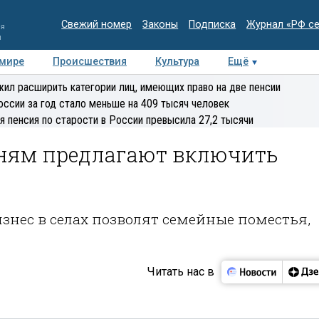
Свежий номер
Законы
Подписка
Журнал «РФ с
ия
и
 мире
Происшествия
Культура
Ещё
Медиацентр
Интервью
Колумнисты
Делова
ил расширить категории лиц, имеющих право на две пенсии
эксперт
оссии за год стало меньше на 409 тысяч человек
я пенсия по старости в России превысила 27,2 тысячи
ням предлагают включить
знес в селах позволят семейные поместья,
Читать нас в