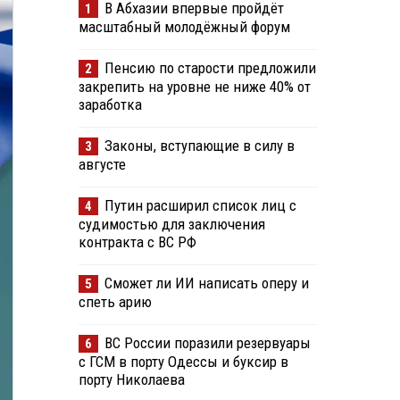
В Абхазии впервые пройдёт
1
масштабный молодёжный форум
Пенсию по старости предложили
2
закрепить на уровне не ниже 40% от
заработка
Законы, вступающие в силу в
3
августе
Путин расширил список лиц с
4
судимостью для заключения
контракта с ВС РФ
Сможет ли ИИ написать оперу и
5
спеть арию
ВС России поразили резервуары
6
с ГСМ в порту Одессы и буксир в
порту Николаева