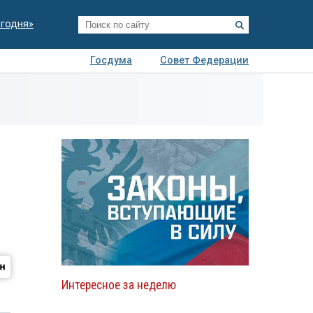
егодня»
Госдума
Совет Федерации
я
Авто
Недвижимость
Технологии
иза
Интересное за неделю