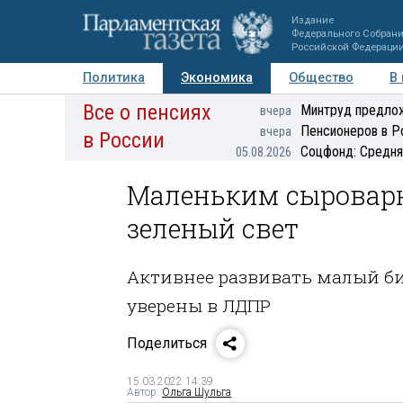
Издание
Федерального Собран
Российской Федераци
Политика
Экономика
Общество
В
Все о пенсиях
Фото
Авторы
Персоны
Мнения
Регионы
Минтруд предлож
вчера
Пенсионеров в Р
вчера
в России
Соцфонд: Средня
05.08.2026
Маленьким сыровар
зеленый свет
Активнее развивать малый би
уверены в ЛДПР
Поделиться
15.03.2022 14:39
Автор:
Ольга Шульга