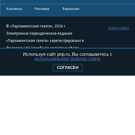
Контакты
Реклама
Вакансии
© «Парламентская газета», 2026 г.
Карта сайта
Электронное периодическое издание
«Парламентская газета» зарегистрировано в
Федеральной службе по надзору в сфере
Используя сайт pnp.ru, Вы соглашаетесь с
связи, информационных технологий и
использованием файлов cookie
массовых коммуникаций (Роскомнадзор) 05
СОГЛАСЕН
августа 2011 года. 18+
Свидетельство о регистрации Эл № ФС77-
46097
Учредитель — АНО «Парламентская газета»
Исполняющий обязанности главного
редактора — Абдуллаев М.Р.
Тел.: +7 (495) 637–69–79 E-mail:
pg@pnp.ru
«Парламентская газета» - официальное еженедельное издание
Федерального Собрания РФ. Издается с 1997 года. Учредители
газеты - Государственная Дума и Совет Федерации РФ. Официальный