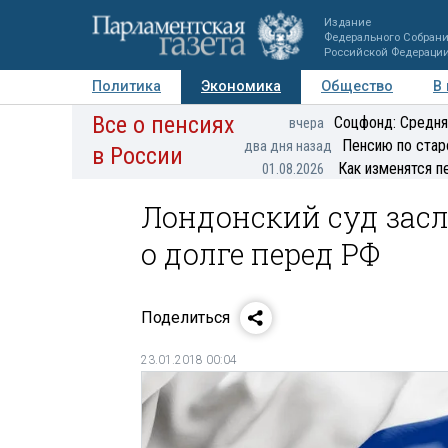
Издание
Федерального Собран
Российской Федераци
Политика
Экономика
Общество
В
Все о пенсиях
Фото
Авторы
Персоны
Мнения
Регионы
Соцфонд: Средня
вчера
Пенсию по стар
два дня назад
в России
Как изменятся п
01.08.2026
Лондонский суд зас
о долге перед РФ
Поделиться
23.01.2018 00:04