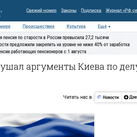
Свежий номер
Законы
Подписка
Журнал «РФ с
ия
и
 мире
Происшествия
Культура
Ещё
Медиацентр
Интервью
Колумнисты
Делова
я пенсия по старости в России превысила 27,2 тысячи
эксперт
ости предложили закрепить на уровне не ниже 40% от заработка
енсии работающих пенсионеров с 1 августа
лушал аргументы Киева по дел
Читать нас в