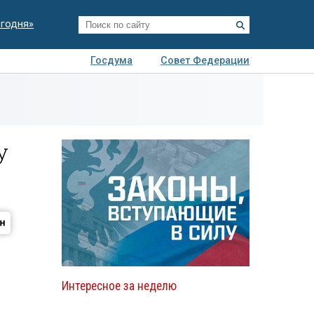
егодня»
Госдума
Совет Федерации
я
Авто
Недвижимость
Технологии
иза
у
Интересное за неделю