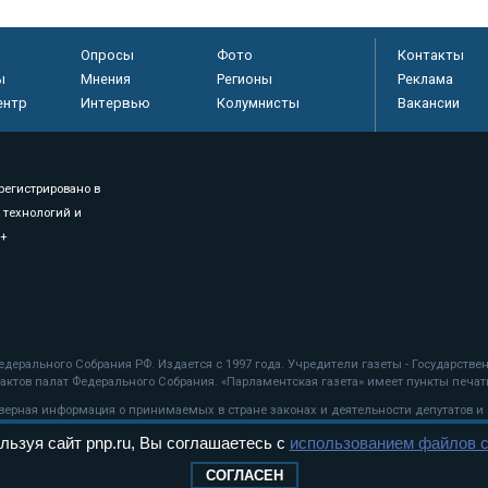
Опросы
Фото
Контакты
ы
Мнения
Регионы
Реклама
ентр
Интервью
Колумнисты
Вакансии
регистрировано в
 технологий и
8+
.
дерального Собрания РФ. Издается с 1997 года. Учредители газеты - Государств
ктов палат Федерального Собрания. «Парламентская газета» имеет пункты печати
оверная информация о принимаемых в стране законах и деятельности депутатов и
льзуя сайт pnp.ru, Вы соглашаетесь с
использованием файлов c
ехнологии
СОГЛАСЕН