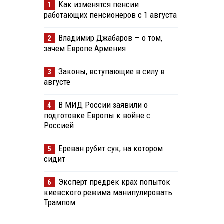
Как изменятся пенсии
1
работающих пенсионеров с 1 августа
Владимир Джабаров — о том,
2
зачем Европе Армения
Законы, вступающие в силу в
3
августе
В МИД России заявили о
4
подготовке Европы к войне с
Россией
Ереван рубит сук, на котором
5
сидит
Эксперт предрек крах попыток
6
киевского режима манипулировать
Трампом
ь