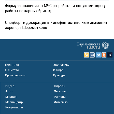
Формула спасения: в МЧС разработали новую методику
работы пожарных бригад
Спецборт и декорация к кинофантастике: чем знаменит
аэропорт Шереметьево
Политика
Экономика
Общество
В мире
Происшествия
Культура
Видео
Опросы
Фото
Персоны
Мнения
Регионы
Медиацентр
Интервью
Колумнисты