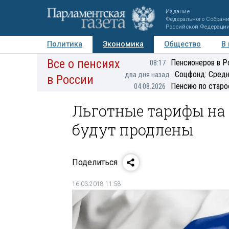
Издание
Федерального Собран
Российской Федераци
Политика
Экономика
Общество
В
Все о пенсиях
Фото
Авторы
Персоны
Мнения
Регионы
Пенсионеров в Р
08:17
Соцфонд: Средн
два дня назад
в России
Пенсию по старо
04.08.2026
Льготные тарифы на 
будут продлены
Поделиться
16.03.2018 11:58