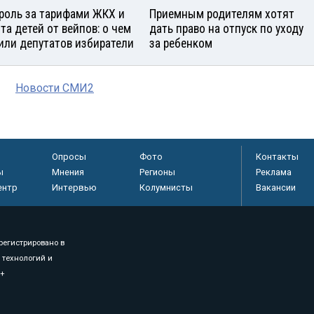
роль за тарифами ЖКХ и
Приемным родителям хотят
та детей от вейпов: о чем
дать право на отпуск по уходу
или депутатов избиратели
за ребенком
Новости СМИ2
Опросы
Фото
Контакты
ы
Мнения
Регионы
Реклама
ентр
Интервью
Колумнисты
Вакансии
регистрировано в
 технологий и
8+