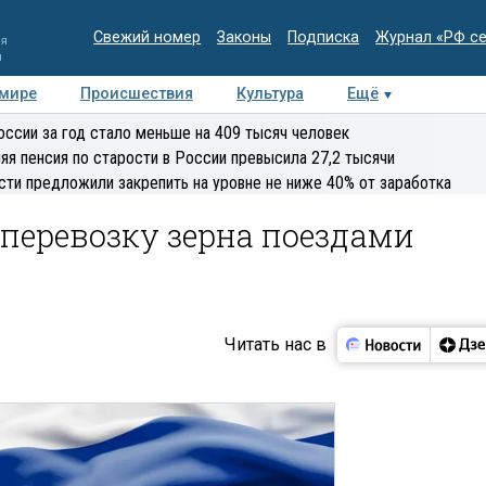
Свежий номер
Законы
Подписка
Журнал «РФ с
ия
и
 мире
Происшествия
Культура
Ещё
Медиацентр
Интервью
Колумнисты
Делова
оссии за год стало меньше на 409 тысяч человек
эксперт
яя пенсия по старости в России превысила 27,2 тысячи
сти предложили закрепить на уровне не ниже 40% от заработка
перевозку зерна поездами
Читать нас в