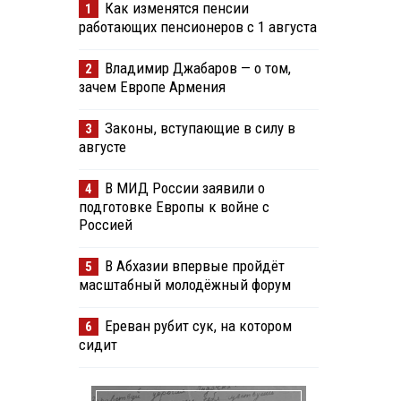
Как изменятся пенсии
1
работающих пенсионеров с 1 августа
Владимир Джабаров — о том,
2
зачем Европе Армения
Законы, вступающие в силу в
3
августе
В МИД России заявили о
4
подготовке Европы к войне с
Россией
В Абхазии впервые пройдёт
5
масштабный молодёжный форум
Ереван рубит сук, на котором
6
сидит