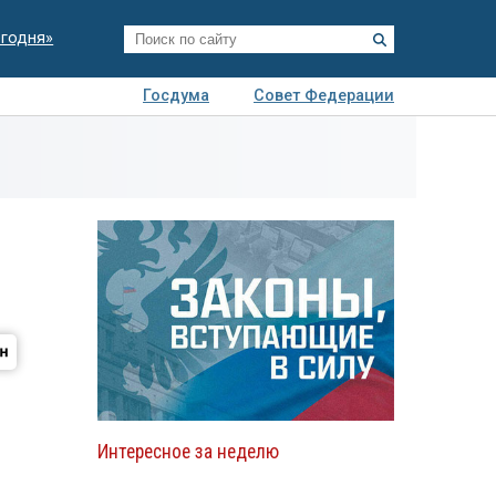
егодня»
Госдума
Совет Федерации
я
Авто
Недвижимость
Технологии
иза
Интересное за неделю