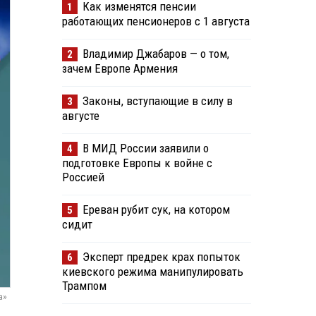
Как изменятся пенсии
1
работающих пенсионеров с 1 августа
Владимир Джабаров — о том,
2
зачем Европе Армения
Законы, вступающие в силу в
3
августе
В МИД России заявили о
4
подготовке Европы к войне с
Россией
Ереван рубит сук, на котором
5
сидит
Эксперт предрек крах попыток
6
киевского режима манипулировать
Трампом
а»