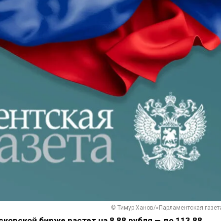
© Тимур Ханов/«Парламентская газет
сковской бирже растет на 8,88 рубля — до 113,88