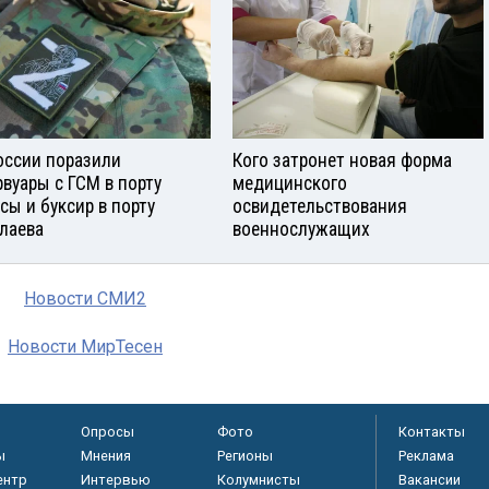
оссии поразили
Кого затронет новая форма
рвуары с ГСМ в порту
медицинского
сы и буксир в порту
освидетельствования
лаева
военнослужащих
Новости СМИ2
Новости МирТесен
Опросы
Фото
Контакты
ы
Мнения
Регионы
Реклама
ентр
Интервью
Колумнисты
Вакансии