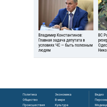
Владимир Константинов:
ВС Р
Главная задача депутата в
резе
условиях ЧС — быть полезным
Одес
людям
Нико
Политика
Экономика
Видео
Общество
В мире
Персон
Происшествия
Культура
Медиац