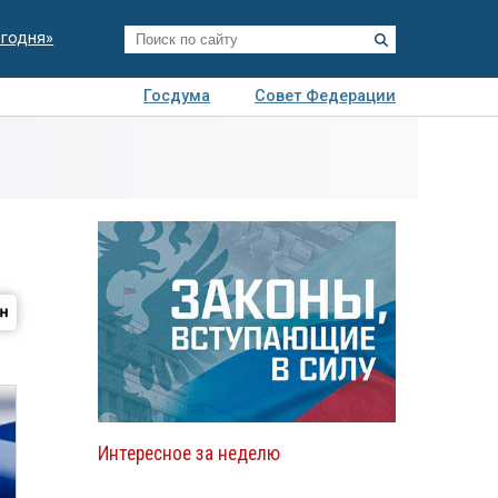
егодня»
Госдума
Совет Федерации
я
Авто
Недвижимость
Технологии
иза
Интересное за неделю