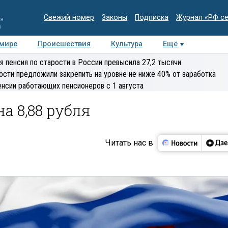
Свежий номер
Законы
Подписка
Журнал «РФ с
ия
и
 мире
Происшествия
Культура
Ещё
Медиацентр
Интервью
Колумнисты
Делова
я пенсия по старости в России превысила 27,2 тысячи
эксперт
ости предложили закрепить на уровне не ниже 40% от заработка
енсии работающих пенсионеров с 1 августа
а 8,88 рубля
Читать нас в