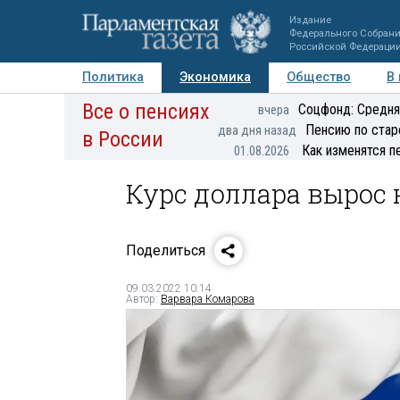
Издание
Федерального Собран
Российской Федераци
Политика
Экономика
Общество
В
Все о пенсиях
Фото
Авторы
Персоны
Мнения
Регионы
Соцфонд: Средня
вчера
Пенсию по стар
два дня назад
в России
Как изменятся п
01.08.2026
Курс доллара вырос н
Поделиться
09.03.2022 10:14
Автор:
Варвара Комарова