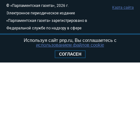
© «Парламентская газета», 2026 г.
Карта сайта
Электронное периодическое издание
«Парламентская газета» зарегистрировано в
Федеральной службе по надзору в сфере
связи, информационных технологий и
Используя сайт pnp.ru, Вы соглашаетесь с
массовых коммуникаций (Роскомнадзор) 05
использованием файлов cookie
августа 2011 года. 18+
СОГЛАСЕН
Свидетельство о регистрации Эл № ФС77-
46097
Учредитель — АНО «Парламентская газета»
Исполняющий обязанности главного
редактора — Абдуллаев М.Р.
Тел.: +7 (495) 637–69–79 E-mail:
pg@pnp.ru
«Парламентская газета» - официальное еженедельное издание
Федерального Собрания РФ. Издается с 1997 года. Учредители
газеты - Государственная Дума и Совет Федерации РФ. Официальный
публикатор федеральных конституционных законов, федеральных
законов и актов палат Федерального Собрания. «Парламентская
газета» имеет пункты печати и представительства в десяти субъектах
федерации.