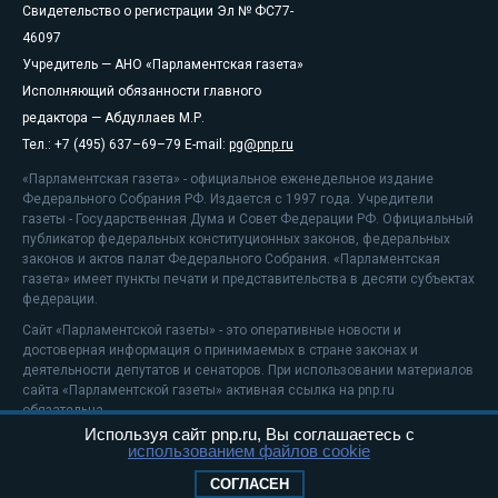
Свидетельство о регистрации Эл № ФС77-
46097
Учредитель — АНО «Парламентская газета»
Исполняющий обязанности главного
редактора — Абдуллаев М.Р.
Тел.: +7 (495) 637–69–79 E-mail:
pg@pnp.ru
«Парламентская газета» - официальное еженедельное издание
Федерального Собрания РФ. Издается с 1997 года. Учредители
газеты - Государственная Дума и Совет Федерации РФ. Официальный
публикатор федеральных конституционных законов, федеральных
законов и актов палат Федерального Собрания. «Парламентская
газета» имеет пункты печати и представительства в десяти субъектах
федерации.
Сайт «Парламентской газеты» - это оперативные новости и
достоверная информация о принимаемых в стране законах и
деятельности депутатов и сенаторов. При использовании материалов
сайта «Парламентской газеты» активная ссылка на pnp.ru
обязательна.
Используя сайт pnp.ru, Вы соглашаетесь с
На информационном ресурсе применяются
рекомендательные
использованием файлов cookie
технологии
Положение о защите персональных данных
СОГЛАСЕН