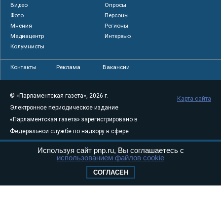
Видео
Опросы
Фото
Персоны
Мнения
Регионы
Медиацентр
Интервью
Колумнисты
Контакты
Реклама
Вакансии
© «Парламентская газета», 2026 г.
Карта сайта
Электронное периодическое издание
«Парламентская газета» зарегистрировано в
Федеральной службе по надзору в сфере
связи, информационных технологий и
Используя сайт pnp.ru, Вы соглашаетесь с
массовых коммуникаций (Роскомнадзор) 05
использованием файлов cookie
августа 2011 года. 18+
СОГЛАСЕН
Свидетельство о регистрации Эл № ФС77-
46097
Учредитель — АНО «Парламентская газета»
Исполняющий обязанности главного