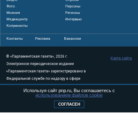
Фото
Персоны
Мнения
Регионы
Медиацентр
Интервью
Колумнисты
Контакты
Реклама
Вакансии
© «Парламентская газета», 2026 г.
Карта сайта
Электронное периодическое издание
«Парламентская газета» зарегистрировано в
Федеральной службе по надзору в сфере
связи, информационных технологий и
Используя сайт pnp.ru, Вы соглашаетесь с
массовых коммуникаций (Роскомнадзор) 05
использованием файлов cookie
августа 2011 года. 18+
СОГЛАСЕН
Свидетельство о регистрации Эл № ФС77-
46097
Учредитель — АНО «Парламентская газета»
Исполняющий обязанности главного
редактора — Абдуллаев М.Р.