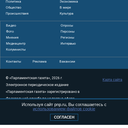
Политика
Экономика
Общество
В мире
Происшествия
Культура
Видео
Опросы
Фото
Персоны
Мнения
Регионы
Медиацентр
Интервью
Колумнисты
Контакты
Реклама
Вакансии
© «Парламентская газета», 2026 г.
Карта сайта
Электронное периодическое издание
«Парламентская газета» зарегистрировано в
Федеральной службе по надзору в сфере
Используя сайт pnp.ru, Вы соглашаетесь с
связи, информационных технологий и
использованием файлов cookie
массовых коммуникаций (Роскомнадзор) 05
СОГЛАСЕН
августа 2011 года. 18+
Свидетельство о регистрации Эл № ФС77-