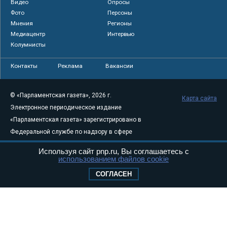
Видео
Опросы
Фото
Персоны
Мнения
Регионы
Медиацентр
Интервью
Колумнисты
Контакты
Реклама
Вакансии
© «Парламентская газета», 2026 г.
Карта сайта
Электронное периодическое издание
«Парламентская газета» зарегистрировано в
Федеральной службе по надзору в сфере
связи, информационных технологий и
Используя сайт pnp.ru, Вы соглашаетесь с
массовых коммуникаций (Роскомнадзор) 05
использованием файлов cookie
августа 2011 года. 18+
СОГЛАСЕН
Свидетельство о регистрации Эл № ФС77-
46097
Учредитель — АНО «Парламентская газета»
Исполняющий обязанности главного