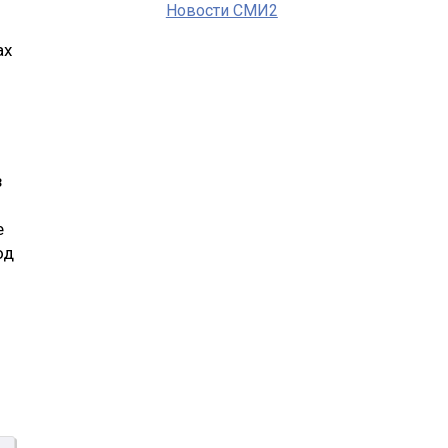
Новости СМИ2
ах
з
.
е
од