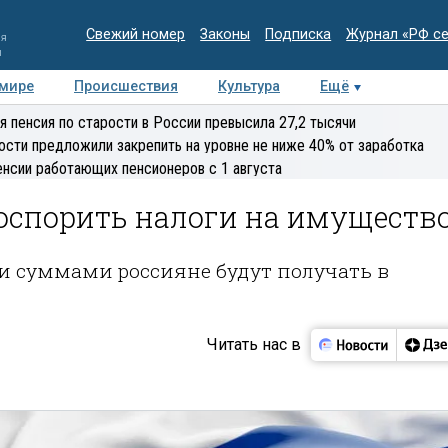
Свежий номер
Законы
Подписка
Журнал «РФ с
ия
и
 мире
Происшествия
Культура
Ещё
Медиацентр
Интервью
Колумнисты
Делова
я пенсия по старости в России превысила 27,2 тысячи
эксперт
ости предложили закрепить на уровне не ниже 40% от заработка
енсии работающих пенсионеров с 1 августа
оспорить налоги на имуществ
 суммами россияне будут получать в
Читать нас в