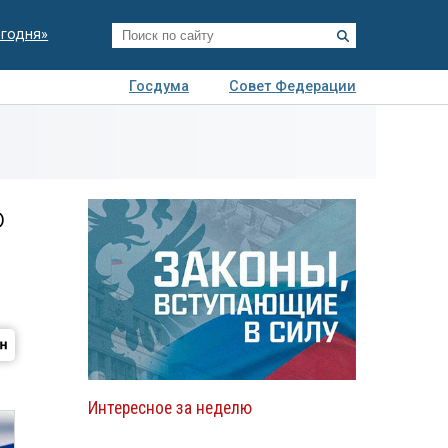
егодня»
Госдума
Совет Федерации
я
Авто
Недвижимость
Технологии
иза
о
Интересное за неделю