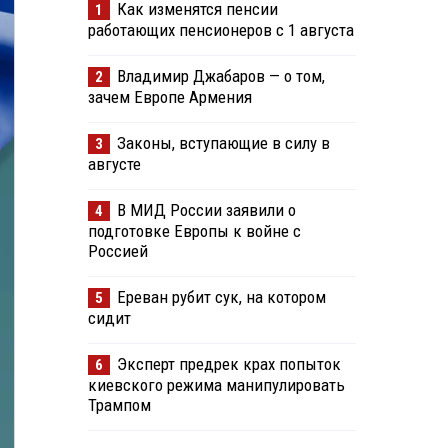
Как изменятся пенсии
1
работающих пенсионеров с 1 августа
Владимир Джабаров — о том,
2
зачем Европе Армения
Законы, вступающие в силу в
3
августе
В МИД России заявили о
4
подготовке Европы к войне с
Россией
Ереван рубит сук, на котором
5
сидит
Эксперт предрек крах попыток
6
киевского режима манипулировать
Трампом