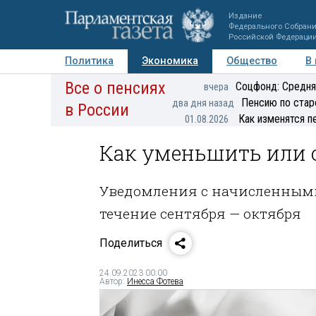
Издание
Федерального Собран
Российской Федераци
Политика
Экономика
Общество
В
Все о пенсиях
Фото
Авторы
Персоны
Мнения
Регионы
Соцфонд: Средня
вчера
Пенсию по стар
два дня назад
в России
Как изменятся п
01.08.2026
Как уменьшить или 
Уведомления с начисленными
течение сентября — октября
Поделиться
24.09.2023 00:00
Автор:
Инесса Фотева