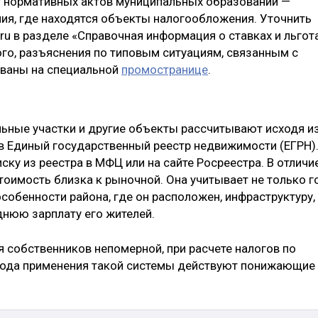
от нормативных актов муниципальных образований —
ия, где находятся объекты налогообложения. Уточнить
ru в разделе «Справочная информация о ставках и льгот
го, разъяснения по типовым ситуациям, связанным с
ваны на специальной
промостранице
.
ельные участки и другие объекты рассчитывают исходя и
 в Единый государственный реестр недвижимости (ЕГРН)
ску из реестра в МФЦ или на сайте Росреестра. В отличи
тоимость близка к рыночной. Она учитывает не только г
особенности района, где он расположен, инфраструктуру,
днюю зарплату его жителей.
я собственников непомерной, при расчете налогов по
 года применения такой системы действуют понижающие