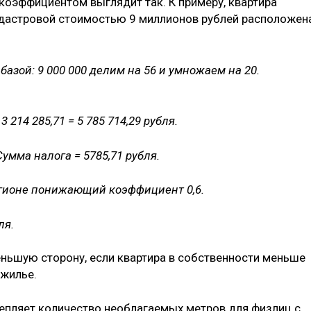
коэффициентом выглядит так. К примеру, квартира
дастровой стоимостью 9 миллионов рублей расположен
азой: 9 000 000 делим на 56 и умножаем на 20.
 214 285,71 = 5 785 714,29 рубля.
Сумма налога = 5785,71 рубля.
гионе понижающий коэффициент 0,6.
ля.
еньшую сторону, если квартира в собственности меньше
 жилье.
репляет количество необлагаемых метров для физлиц с