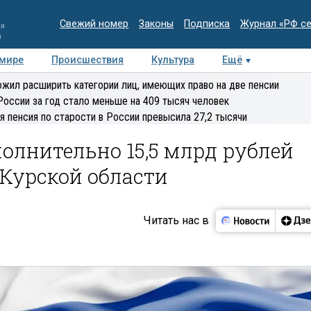
Свежий номер
Законы
Подписка
Журнал «РФ с
ия
и
 мире
Происшествия
Культура
Ещё
Медиацентр
Интервью
Колумнисты
Делова
жил расширить категории лиц, имеющих право на две пенсии
эксперт
России за год стало меньше на 409 тысяч человек
я пенсия по старости в России превысила 27,2 тысячи
олнительно 15,5 млрд рублей
Курской области
Читать нас в