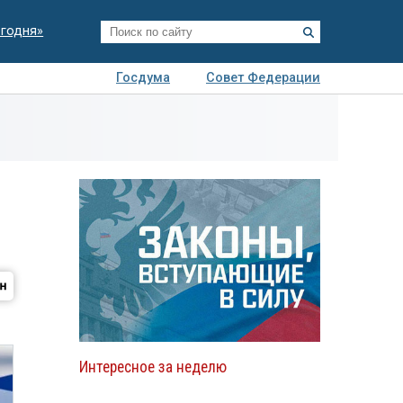
егодня»
Госдума
Совет Федерации
я
Авто
Недвижимость
Технологии
иза
Интересное за неделю