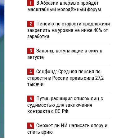
В Абхазии впервые пройдёт
1
масштабный молодёжный форум
Пенсию по старости предложили
2
закрепить на уровне не ниже 40% от
заработка
Законы, вступающие в силу в
3
августе
Соцфонд: Средняя пенсия по
4
старости в России превысила 27,2
тысячи
Путин расширил список лиц с
5
судимостью для заключения
контракта с ВС РФ
Сможет ли ИИ написать оперу и
6
спеть арию