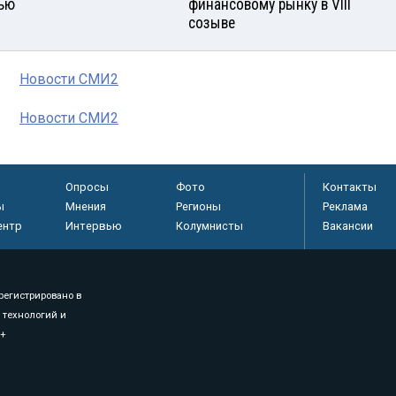
ью
финансовому рынку в VIII
созыве
Новости СМИ2
Новости СМИ2
Опросы
Фото
Контакты
ы
Мнения
Регионы
Реклама
ентр
Интервью
Колумнисты
Вакансии
регистрировано в
 технологий и
8+
.