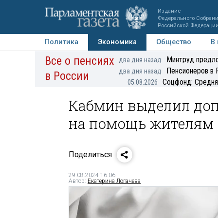
Издание
Федерального Собран
Российской Федераци
Политика
Экономика
Общество
В
Все о пенсиях
Фото
Авторы
Персоны
Мнения
Регионы
Минтруд предло
два дня назад
Пенсионеров в 
два дня назад
в России
Соцфонд: Средня
05.08.2026
Кабмин выделил доп
на помощь жителям 
Поделиться
29.08.2024 16:06
Автор:
Екатерина Логачева