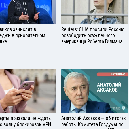
виков зачислят в
Reuters: США просили Россию
еджи в приоритетном
освободить осужденного
дке
американца Роберта Гилмана
ерты призвали не ждать
Анатолий Аксаков — об итогах
ю волну блокировок VPN
работы Комитета Госдумы по