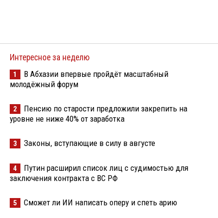
Интересное за неделю
В Абхазии впервые пройдёт масштабный
1
молодёжный форум
Пенсию по старости предложили закрепить на
2
уровне не ниже 40% от заработка
Законы, вступающие в силу в августе
3
Путин расширил список лиц с судимостью для
4
заключения контракта с ВС РФ
Сможет ли ИИ написать оперу и спеть арию
5