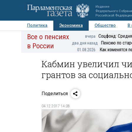
Издание
Федерального Собран
Российской Федераци
Политика
Экономика
Общество
В
Все о пенсиях
Фото
Авторы
Персоны
Мнения
Регионы
Соцфонд: Средня
вчера
Пенсию по стар
два дня назад
в России
Как изменятся п
01.08.2026
Кабмин увеличил чи
грантов за социальн
Поделиться
04.12.2017 14:08