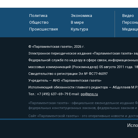
Политика
Экономика
Видео
Общество
В мире
Персон
Происшествия
Культура
Медиац
© «Парламентская газета», 2026 г.
Электронное периодическое издание «Парламентская газета» за
Федеральной службе по надзору в сфере связи, информационных
массовых коммуникаций (Роскомнадзор) 05 августа 2011 года. 1
Свидетельство о регистрации Эл № ФС77-46097
Учредитель — АНО «Парламентская газета»
Исполняющий обязанности главного редактора — Абдуллаев М.Р
Тел.: +7 (495) 637–69–79 E-mail:
pg@pnp.ru
«Парламентская газета» - официальное еженедельное издание Фе
федеральных конституционных законов, федеральных законов и а
Сайт «Парламентской газеты» - это оперативные новости и дост
«Парламентской газеты» активная ссылка на pnp.ru обязательна.
Испо
На информационном ресурсе применяются
рекомендательные т
Положение о защите персональных данных