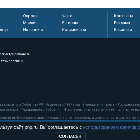
Опросы
Фото
Контакты
ы
Мнения
Регионы
Реклама
ентр
Интервью
Колумнисты
Вакансии
регистрировано в
 технологий и
8+
.
дерального Собрания РФ. Издается с 1997 года. Учредители газеты - Государств
ктов палат Федерального Собрания. «Парламентская газета» имеет пункты печати
оверная информация о принимаемых в стране законах и деятельности депутатов и
льзуя сайт pnp.ru, Вы соглашаетесь с
использованием файлов c
ехнологии
СОГЛАСЕН