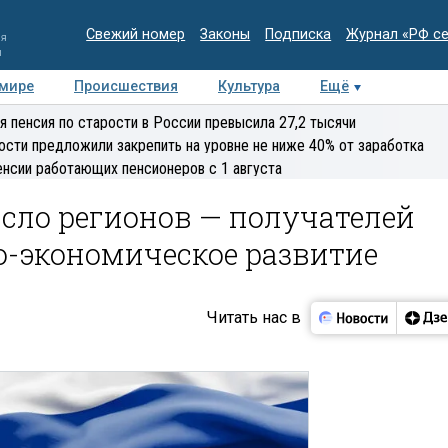
Свежий номер
Законы
Подписка
Журнал «РФ с
ия
и
 мире
Происшествия
Культура
Ещё
Медиацентр
Интервью
Колумнисты
Делова
я пенсия по старости в России превысила 27,2 тысячи
эксперт
ости предложили закрепить на уровне не ниже 40% от заработка
енсии работающих пенсионеров с 1 августа
сло регионов — получателей
о-экономическое развитие
Читать нас в