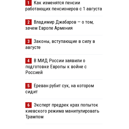
Как изменятся пенсии
1
работающих пенсионеров с 1 августа
Владимир Джабаров — о том,
2
зачем Европе Армения
Законы, вступающие в силу в
3
августе
В МИД России заявили о
4
подготовке Европы к войне с
Россией
Ереван рубит сук, на котором
5
сидит
Эксперт предрек крах попыток
6
киевского режима манипулировать
Трампом