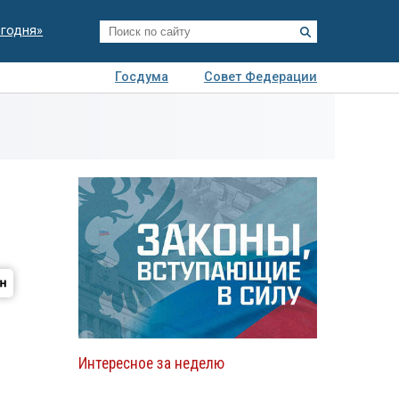
егодня»
Госдума
Совет Федерации
я
Авто
Недвижимость
Технологии
иза
Интересное за неделю