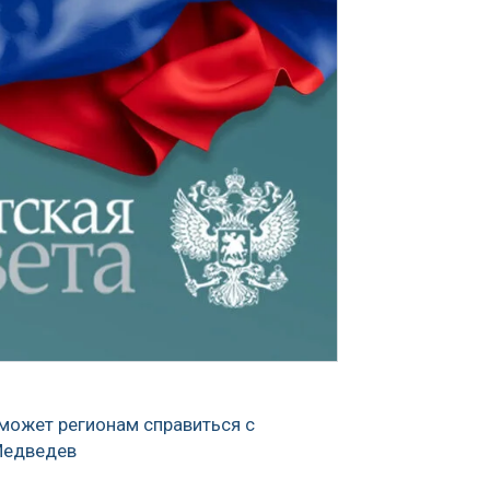
может регионам справиться с
Медведев