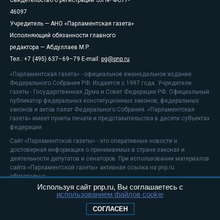
46097
Учредитель — АНО «Парламентская газета»
Исполняющий обязанности главного
редактора — Абдуллаев М.Р.
Тел.: +7 (495) 637–69–79 E-mail:
pg@pnp.ru
«Парламентская газета» - официальное еженедельное издание
Федерального Собрания РФ. Издается с 1997 года. Учредители
газеты - Государственная Дума и Совет Федерации РФ. Официальный
публикатор федеральных конституционных законов, федеральных
законов и актов палат Федерального Собрания. «Парламентская
газета» имеет пункты печати и представительства в десяти субъектах
федерации.
Сайт «Парламентской газеты» - это оперативные новости и
достоверная информация о принимаемых в стране законах и
деятельности депутатов и сенаторов. При использовании материалов
сайта «Парламентской газеты» активная ссылка на pnp.ru
обязательна.
Используя сайт pnp.ru, Вы соглашаетесь с
На информационном ресурсе применяются
рекомендательные
использованием файлов cookie
технологии
Положение о защите персональных данных
СОГЛАСЕН