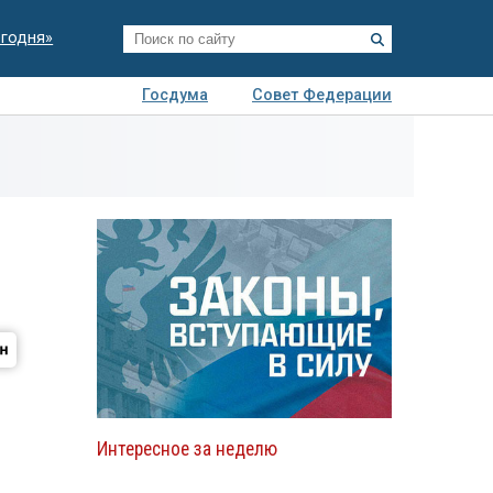
егодня»
Госдума
Совет Федерации
я
Авто
Недвижимость
Технологии
иза
Интересное за неделю