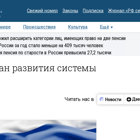
Свежий номер
Законы
Подписка
Журнал «РФ с
ия
и
 мире
Происшествия
Культура
Ещё
Медиацентр
Интервью
Колумнисты
Делова
жил расширить категории лиц, имеющих право на две пенсии
эксперт
России за год стало меньше на 409 тысяч человек
я пенсия по старости в России превысила 27,2 тысячи
ан развития системы
Читать нас в