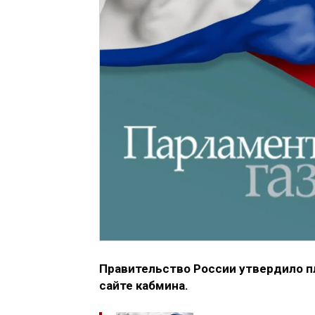
Правительство России утвердило п
сайте кабмина.