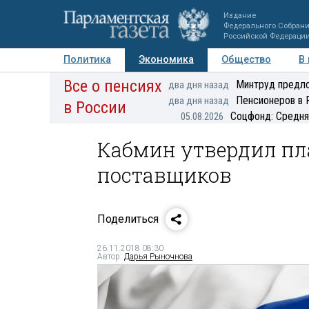
Издание
Федерального Собран
Российской Федераци
Политика
Экономика
Общество
В
Все о пенсиях
Фото
Авторы
Персоны
Мнения
Регионы
Минтруд предло
два дня назад
Пенсионеров в 
два дня назад
в России
Соцфонд: Средня
05.08.2026
Кабмин утвердил пл
поставщиков
Поделиться
26.11.2018 08:30
Автор:
Дарья Рыночнова