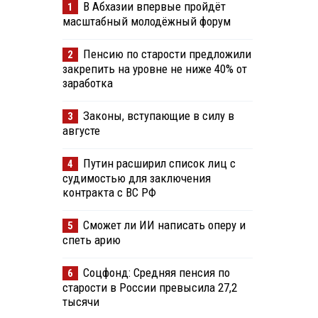
В Абхазии впервые пройдёт
1
масштабный молодёжный форум
Пенсию по старости предложили
2
закрепить на уровне не ниже 40% от
заработка
Законы, вступающие в силу в
3
августе
Путин расширил список лиц с
4
судимостью для заключения
контракта с ВС РФ
Сможет ли ИИ написать оперу и
5
спеть арию
Соцфонд: Средняя пенсия по
6
старости в России превысила 27,2
тысячи