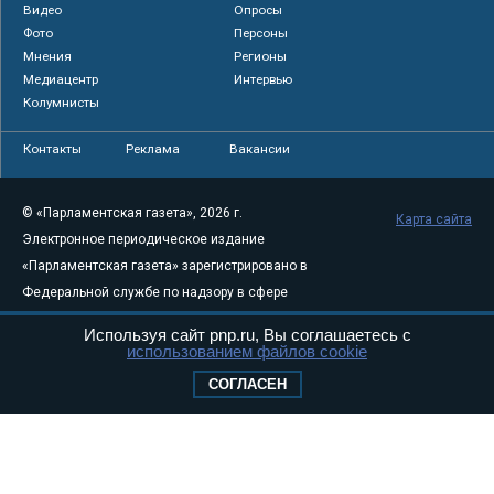
Видео
Опросы
Фото
Персоны
Мнения
Регионы
Медиацентр
Интервью
Колумнисты
Контакты
Реклама
Вакансии
© «Парламентская газета», 2026 г.
Карта сайта
Электронное периодическое издание
«Парламентская газета» зарегистрировано в
Федеральной службе по надзору в сфере
связи, информационных технологий и
Используя сайт pnp.ru, Вы соглашаетесь с
массовых коммуникаций (Роскомнадзор) 05
использованием файлов cookie
августа 2011 года. 18+
СОГЛАСЕН
Свидетельство о регистрации Эл № ФС77-
46097
Учредитель — АНО «Парламентская газета»
Исполняющий обязанности главного