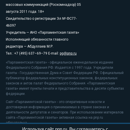
массовых коммуникаций (Роскомнадзор) 05
августа 2011 года. 18+
Свидетельство о регистрации Эл № ФС77-
46097
Учредитель — АНО «Парламентская газета»
Исполняющий обязанности главного
редактора — Абдуллаев М.Р.
Тел.: +7 (495) 637–69–79 E-mail:
pg@pnp.ru
«Парламентская газета» - официальное еженедельное издание
Федерального Собрания РФ. Издается с 1997 года. Учредители
газеты - Государственная Дума и Совет Федерации РФ. Официальный
публикатор федеральных конституционных законов, федеральных
законов и актов палат Федерального Собрания. «Парламентская
газета» имеет пункты печати и представительства в десяти субъектах
федерации.
Сайт «Парламентской газеты» - это оперативные новости и
достоверная информация о принимаемых в стране законах и
деятельности депутатов и сенаторов. При использовании материалов
сайта «Парламентской газеты» активная ссылка на pnp.ru
обязательна.
Используя сайт pnp.ru, Вы соглашаетесь с