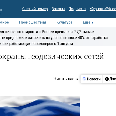
Свежий номер
Законы
Подписка
Журнал «РФ с
ия
и
 мире
Происшествия
Культура
Ещё
Медиацентр
Интервью
Колумнисты
Делова
яя пенсия по старости в России превысила 27,2 тысячи
эксперт
сти предложили закрепить на уровне не ниже 40% от заработка
енсии работающих пенсионеров с 1 августа
храны геодезических сетей
Читать нас в