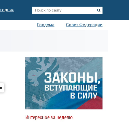
егодня»
Госдума
Совет Федерации
я
Авто
Недвижимость
Технологии
иза
Интересное за неделю