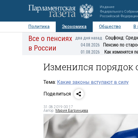
Издание
Федерального Собран
Российской Федераци
Политика
Экономика
Общество
В
Все о пенсиях
Фото
Авторы
Персоны
Мнения
Регионы
Соцфонд: Средн
два дня назад
Пенсию по старо
04.08.2026
в России
Как изменятся п
01.08.2026
Изменился порядок о
Тема:
Какие законы вступают в силу
Поделиться
31.08.2019 00:17
Автор:
Мария Багринцева