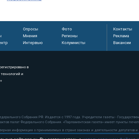
Опросы
Фото
Контакты
ы
Мнения
Регионы
Реклама
ентр
Интервью
Колумнисты
Вакансии
регистрировано в
 технологий и
8+
.
дерального Собрания РФ. Издается с 1997 года. Учредители газеты - Государств
ктов палат Федерального Собрания. «Парламентская газета» имеет пункты печати
оверная информация о принимаемых в стране законах и деятельности депутатов и