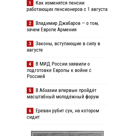
Как изменятся пенсии
1
работающих пенсионеров с 1 августа
Владимир Джабаров — о том,
2
зачем Европе Армения
Законы, вступающие в силу в
3
августе
В МИД России заявили о
4
подготовке Европы к войне с
Россией
В Абхазии впервые пройдёт
5
масштабный молодёжный форум
Ереван рубит сук, на котором
6
сидит