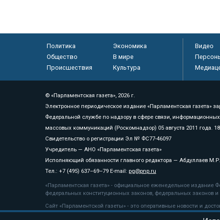
Политика
Экономика
Видео
Общество
В мире
Персон
Происшествия
Культура
Медиац
© «Парламентская газета», 2026 г.
Электронное периодическое издание «Парламентская газета» за
Федеральной службе по надзору в сфере связи, информационных
массовых коммуникаций (Роскомнадзор) 05 августа 2011 года. 1
Свидетельство о регистрации Эл № ФС77-46097
Учредитель — АНО «Парламентская газета»
Исполняющий обязанности главного редактора — Абдуллаев М.Р
Тел.: +7 (495) 637–69–79 E-mail:
pg@pnp.ru
«Парламентская газета» - официальное еженедельное издание Фе
федеральных конституционных законов, федеральных законов и а
Сайт «Парламентской газеты» - это оперативные новости и дост
«Парламентской газеты» активная ссылка на pnp.ru обязательна.