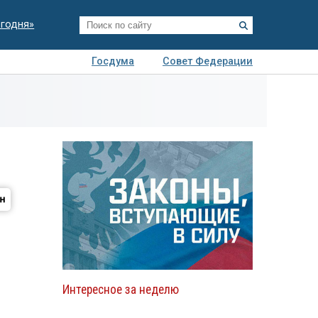
егодня»
Госдума
Совет Федерации
я
Авто
Недвижимость
Технологии
иза
Интересное за неделю