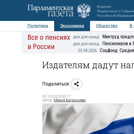
Издание
Федерального Собран
Российской Федераци
Политика
Экономика
Общество
В
Все о пенсиях
Фото
Авторы
Персоны
Мнения
Регионы
Минтруд предло
два дня назад
Пенсионеров в 
два дня назад
в России
Соцфонд: Средня
05.08.2026
Издателям дадут на
Поделиться
05.10.2020 00:17
Автор:
Мария Багринцева