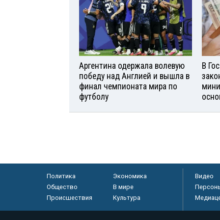
Аргентина одержала волевую
В Го
победу над Англией и вышла в
зако
финал чемпионата мира по
мини
футболу
осно
Политика
Экономика
Видео
Общество
В мире
Персон
Происшествия
Культура
Медиац