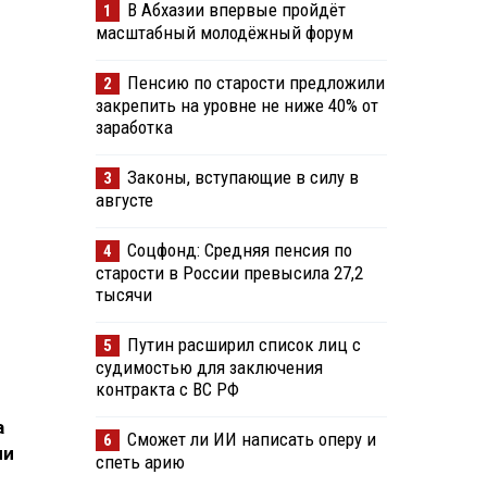
В Абхазии впервые пройдёт
1
масштабный молодёжный форум
Пенсию по старости предложили
2
закрепить на уровне не ниже 40% от
заработка
Законы, вступающие в силу в
3
августе
Соцфонд: Средняя пенсия по
4
старости в России превысила 27,2
тысячи
Путин расширил список лиц с
5
судимостью для заключения
контракта с ВС РФ
а
Сможет ли ИИ написать оперу и
6
ии
спеть арию