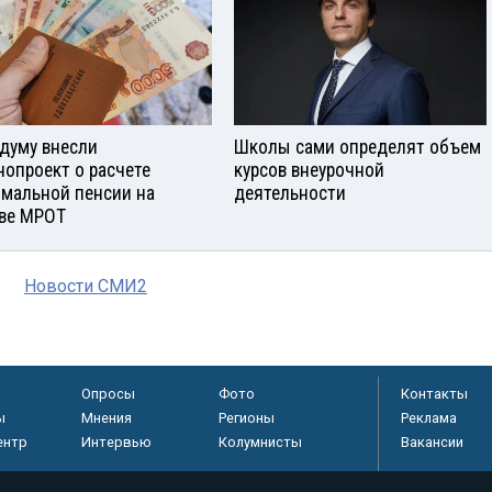
сдуму внесли
Школы сами определят объем
нопроект о расчете
курсов внеурочной
мальной пенсии на
деятельности
ве МРОТ
Новости СМИ2
Опросы
Фото
Контакты
ы
Мнения
Регионы
Реклама
ентр
Интервью
Колумнисты
Вакансии