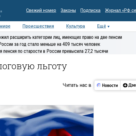
Свежий номер
Законы
Подписка
Журнал «РФ с
ия
и
 мире
Происшествия
Культура
Ещё
Медиацентр
Интервью
Колумнисты
Делова
жил расширить категории лиц, имеющих право на две пенсии
эксперт
России за год стало меньше на 409 тысяч человек
я пенсия по старости в России превысила 27,2 тысячи
логовую льготу
Читать нас в