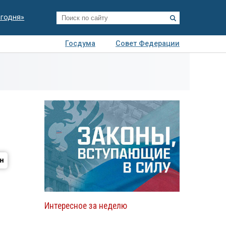
егодня»
Госдума
Совет Федерации
я
Авто
Недвижимость
Технологии
иза
Интересное за неделю