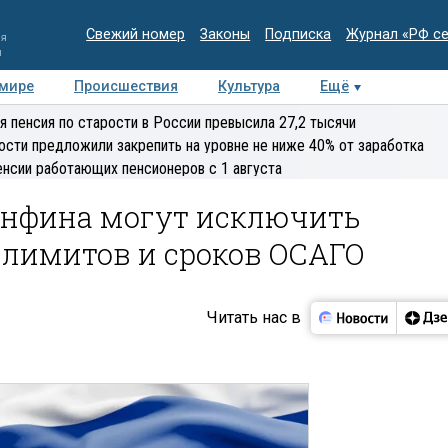
Свежий номер
Законы
Подписка
Журнал «РФ с
ия
и
 мире
Происшествия
Культура
Ещё
Медиацентр
Интервью
Колумнисты
Делова
я пенсия по старости в России превысила 27,2 тысячи
эксперт
ости предложили закрепить на уровне не ниже 40% от заработка
енсии работающих пенсионеров с 1 августа
инфина могут исключить
лимитов и сроков ОСАГО
Читать нас в