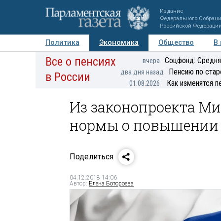
Издание
Федерального Собран
Российской Федераци
Политика
Экономика
Общество
В
Все о пенсиях
Фото
Авторы
Персоны
Мнения
Регионы
Соцфонд: Средня
вчера
Пенсию по стар
два дня назад
в России
Как изменятся п
01.08.2026
Из законопроекта М
нормы о повышении 
Поделиться
04.12.2018 14:06
Автор:
Елена Ботороева