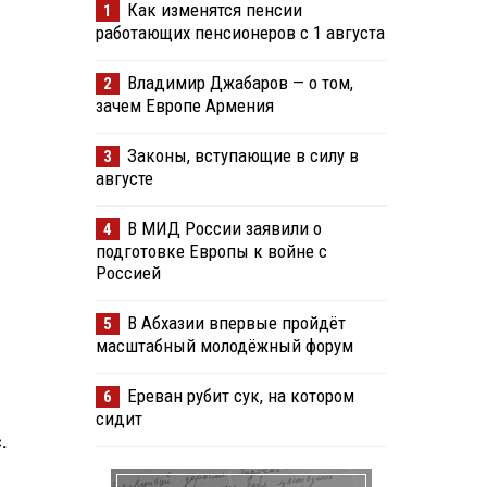
Как изменятся пенсии
1
работающих пенсионеров с 1 августа
Владимир Джабаров — о том,
2
зачем Европе Армения
Законы, вступающие в силу в
3
августе
В МИД России заявили о
4
подготовке Европы к войне с
Россией
В Абхазии впервые пройдёт
5
масштабный молодёжный форум
Ереван рубит сук, на котором
6
сидит
.