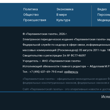
Политика
Экономика
Видео
Общество
В мире
Персон
Происшествия
Культура
Медиац
© «Парламентская газета», 2026 г.
Электронное периодическое издание «Парламентская газета» за
Федеральной службе по надзору в сфере связи, информационных
массовых коммуникаций (Роскомнадзор) 05 августа 2011 года. 1
Свидетельство о регистрации Эл № ФС77-46097
Учредитель — АНО «Парламентская газета»
Исполняющий обязанности главного редактора — Абдуллаев М.Р
Тел.: +7 (495) 637–69–79 E-mail:
pg@pnp.ru
«Парламентская газета» - официальное еженедельное издание Фе
федеральных конституционных законов, федеральных законов и а
Сайт «Парламентской газеты» - это оперативные новости и дост
«Парламентской газеты» активная ссылка на pnp.ru обязательна.
Испо
На информационном ресурсе применяются
рекомендательные т
Положение о защите персональных данных