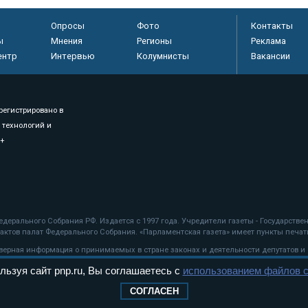
Опросы
Фото
Контакты
ы
Мнения
Регионы
Реклама
ентр
Интервью
Колумнисты
Вакансии
регистрировано в
 технологий и
8+
.
дерального Собрания РФ. Издается с 1997 года. Учредители газеты - Государств
ктов палат Федерального Собрания. «Парламентская газета» имеет пункты печати
оверная информация о принимаемых в стране законах и деятельности депутатов и
льзуя сайт pnp.ru, Вы соглашаетесь с
использованием файлов c
ехнологии
СОГЛАСЕН