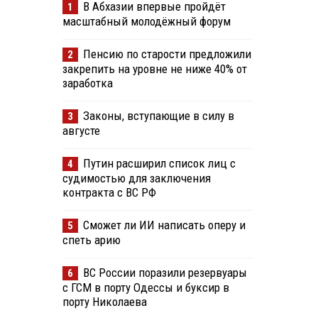
В Абхазии впервые пройдёт
1
масштабный молодёжный форум
Пенсию по старости предложили
2
закрепить на уровне не ниже 40% от
заработка
Законы, вступающие в силу в
3
августе
Путин расширил список лиц с
4
судимостью для заключения
контракта с ВС РФ
Сможет ли ИИ написать оперу и
5
спеть арию
ВС России поразили резервуары
6
с ГСМ в порту Одессы и буксир в
порту Николаева