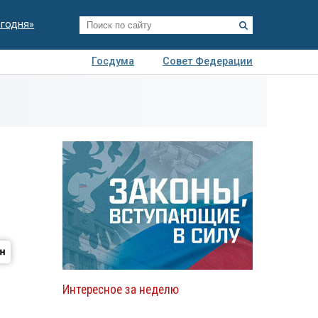
егодня»
Госдума
Совет Федерации
я
Авто
Недвижимость
Технологии
иза
Интересное за неделю