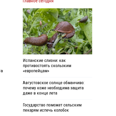
Главное сегодня
о
Испанские слизни: как
противостоять скользким
та
«европейцам»
Августовское солнце обманчиво:
почему коже необходима защита
даже в конце лета
Государство поможет сельским
пекарям испечь колобок