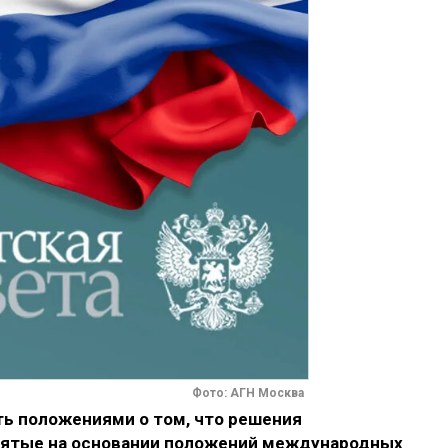
Фото: АГН Москва
ть положениями о том, что решения
нятые на основании положений международных