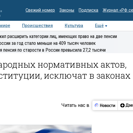
Свежий номер
Законы
Подписка
Журнал «РФ с
ия
и
 мире
Происшествия
Культура
Ещё
Медиацентр
Интервью
Колумнисты
Делова
ил расширить категории лиц, имеющих право на две пенсии
эксперт
оссии за год стало меньше на 409 тысяч человек
я пенсия по старости в России превысила 27,2 тысячи
родных нормативных актов,
ституции, исключат в законах
Читать нас в