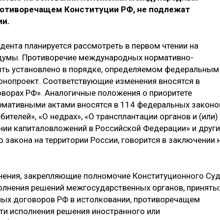
противоречащем Конституции РФ, не подлежат
ии.
ента планируется рассмотреть в первом чтении на
думы. Противоречие международных нормативно-
ыть установлено в порядке, определяемом федеральным
онопроект. Соответствующие изменения вносятся в
ворах РФ». Аналогичные положения о приоритете
мативными актами вносятся в 114 федеральных законо
бителей», «О недрах», «О трансплантации органов и (или)
нии капиталовложений в Российской Федерации» и други
 закона на территории России, говорится в заключении 
нения, закрепляющие полномочие Конституционного Су
олнения решений межгосударственных органов, приняты
ых договоров РФ в истолковании, противоречащем
ти исполнения решения иностранного или