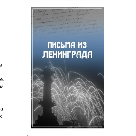
в
е,
на
да
х