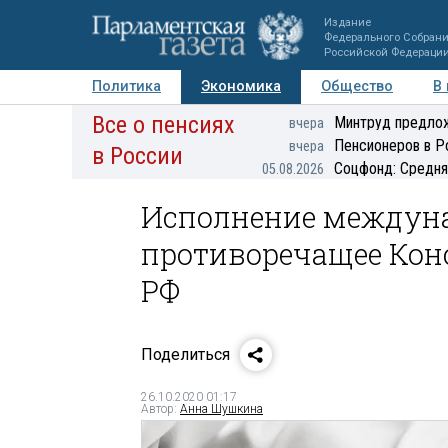
Издание
Федерального Собран
Российской Федераци
Политика
Экономика
Общество
В
Все о пенсиях
Фото
Авторы
Персоны
Мнения
Регионы
Минтруд предлож
вчера
Пенсионеров в Р
вчера
в России
Соцфонд: Средня
05.08.2026
Исполнение междуна
противоречащее Кон
РФ
Поделиться
26.10.2020 01:17
Автор:
Анна Шушкина