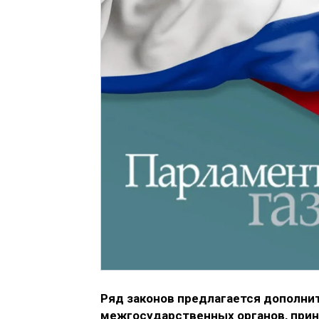
Ряд законов предлагается дополни
межгосударственных органов, при