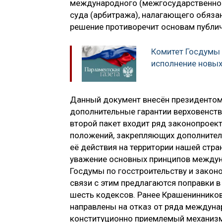
международного (межгосударственног
суда (арбитража), налагающего обяза
решение противоречит основам публи
Комитет Госдумы
исполнение новых
Данный документ внесён президентом
дополнительные гарантии верховенства
второй пакет входит ряд законопроек
положений, закрепляющих дополнитель
её действия на территории нашей стра
уважение основных принципов междуна
Госдумы по госстроительству и закон
связи с этим предлагаются поправки в 
шесть кодексов. Ранее Крашенинников
направлены на отказ от ряда междуна
конституционно приемлемый механизм