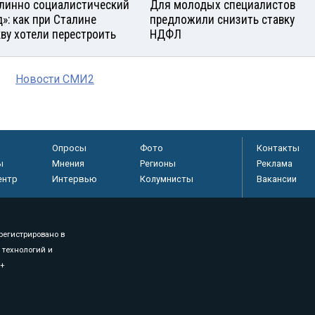
линно социалистический
Для молодых специалистов
д»: как при Сталине
предложили снизить ставку
ву хотели перестроить
НДФЛ
Новости СМИ2
Опросы
Фото
Контакты
ы
Мнения
Регионы
Реклама
ентр
Интервью
Колумнисты
Вакансии
регистрировано в
 технологий и
8+
.