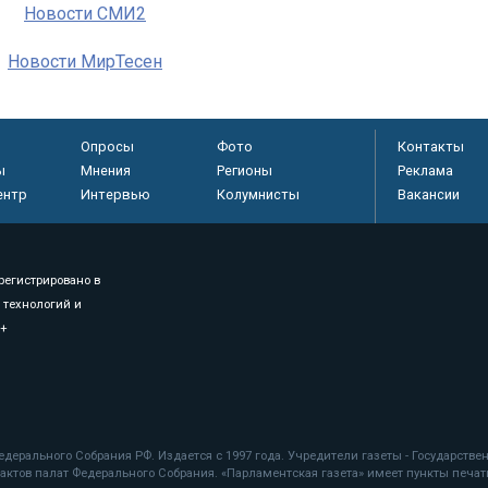
Новости СМИ2
Новости МирТесен
Опросы
Фото
Контакты
ы
Мнения
Регионы
Реклама
ентр
Интервью
Колумнисты
Вакансии
регистрировано в
 технологий и
8+
.
дерального Собрания РФ. Издается с 1997 года. Учредители газеты - Государств
ктов палат Федерального Собрания. «Парламентская газета» имеет пункты печати