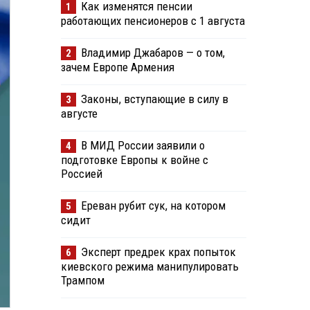
Как изменятся пенсии
1
работающих пенсионеров с 1 августа
Владимир Джабаров — о том,
2
зачем Европе Армения
Законы, вступающие в силу в
3
августе
В МИД России заявили о
4
подготовке Европы к войне с
Россией
Ереван рубит сук, на котором
5
сидит
Эксперт предрек крах попыток
6
киевского режима манипулировать
Трампом