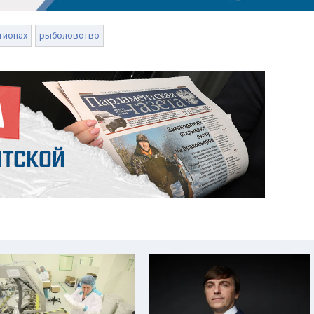
гионах
рыболовство