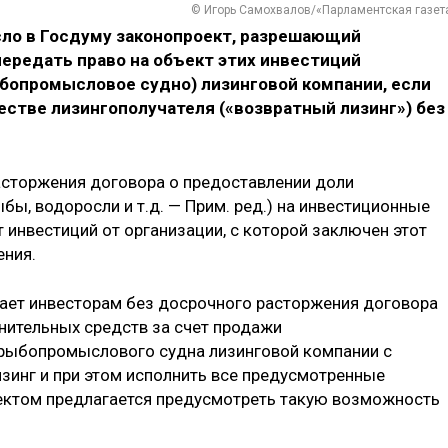
© Игорь Самохвалов/«Парламентская газет
сло в Госдуму законопроект, разрешающий
ередать право на объект этих инвестиций
опромысловое судно) лизинговой компании, если
стве лизингополучателя («возвратный лизинг») без
асторжения договора о предоставлении доли
ы, водоросли и т.д. — Прим. ред.) на инвестиционные
т инвестиций от организации, с которой заключен этот
ения.
дает инвесторам без досрочного расторжения договора
нительных средств за счет продажи
рыбопромыслового судна лизинговой компании с
инг и при этом исполнить все предусмотренные
ектом предлагается предусмотреть такую возможность