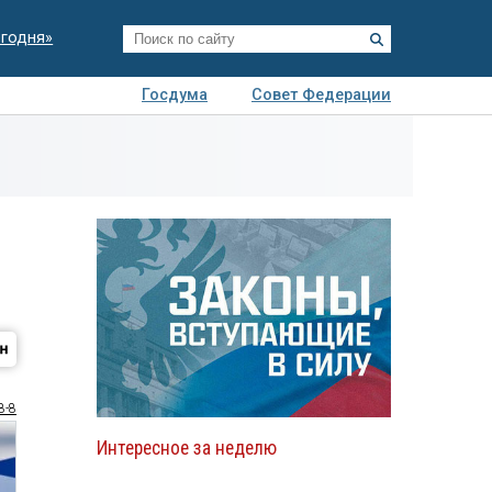
егодня»
Госдума
Совет Федерации
я
Авто
Недвижимость
Технологии
иза
8-8
Интересное за неделю