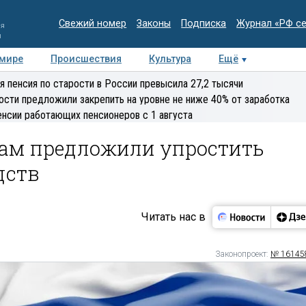
Свежий номер
Законы
Подписка
Журнал «РФ с
ия
и
 мире
Происшествия
Культура
Ещё
Медиацентр
Интервью
Колумнисты
Делова
я пенсия по старости в России превысила 27,2 тысячи
эксперт
ости предложили закрепить на уровне не ниже 40% от заработка
енсии работающих пенсионеров с 1 августа
м предложили упростить
дств
Читать нас в
Законопроект:
№ 16145