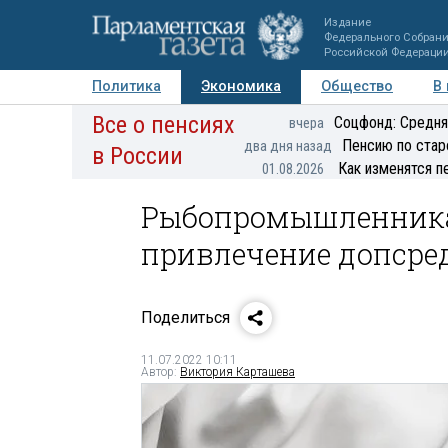
Издание
Федерального Собран
Российской Федераци
Политика
Экономика
Общество
В
Все о пенсиях
Фото
Авторы
Персоны
Мнения
Регионы
Соцфонд: Средня
вчера
Пенсию по стар
два дня назад
в России
Как изменятся п
01.08.2026
Рыбопромышленника
привлечение допсре
Поделиться
11.07.2022 10:11
Автор:
Виктория Карташева