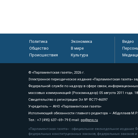
Политика
Экономика
Видео
Общество
В мире
Персон
Происшествия
Культура
Медиац
© «Парламентская газета», 2026 г.
Электронное периодическое издание «Парламентская газета» за
Федеральной службе по надзору в сфере связи, информационных
массовых коммуникаций (Роскомнадзор) 05 августа 2011 года. 1
Свидетельство о регистрации Эл № ФС77-46097
Учредитель — АНО «Парламентская газета»
Исполняющий обязанности главного редактора — Абдуллаев М.Р
Тел.: +7 (495) 637–69–79 E-mail:
pg@pnp.ru
«Парламентская газета» - официальное еженедельное издание Фе
федеральных конституционных законов, федеральных законов и а