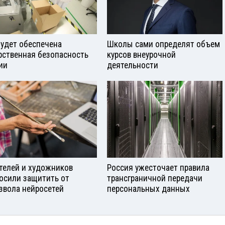
будет обеспечена
Школы сами определят объем
рственная безопасность
курсов внеурочной
ии
деятельности
телей и художников
Россия ужесточает правила
осили защитить от
трансграничной передачи
звола нейросетей
персональных данных